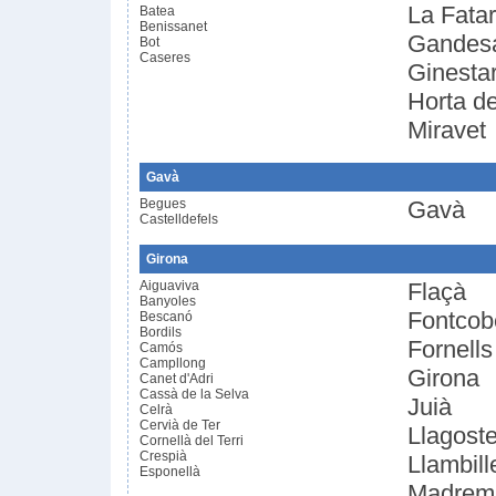
La Fatar
Batea
Benissanet
Gandes
Bot
Caseres
Ginesta
Horta d
Miravet
Gavà
Begues
Gavà
Castelldefels
Girona
Aiguaviva
Flaçà
Banyoles
Fontcob
Bescanó
Bordils
Fornells
Camós
Campllong
Girona
Canet d'Adri
Cassà de la Selva
Juià
Celrà
Cervià de Ter
Llagost
Cornellà del Terri
Crespià
Llambill
Esponellà
Madrem