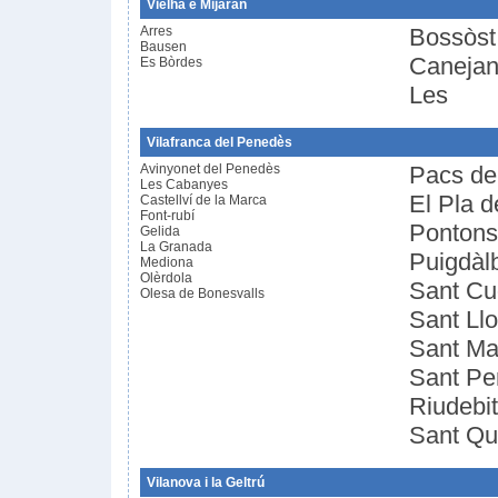
Vielha e Mijaran
Arres
Bossòst
Bausen
Caneja
Es Bòrdes
Les
Vilafranca del Penedès
Avinyonet del Penedès
Pacs de
Les Cabanyes
El Pla 
Castellví de la Marca
Font-rubí
Pontons
Gelida
La Granada
Puigdàl
Mediona
Olèrdola
Sant Cu
Olesa de Bonesvalls
Sant Llo
Sant Ma
Sant Pe
Riudebit
Sant Qu
Vilanova i la Geltrú