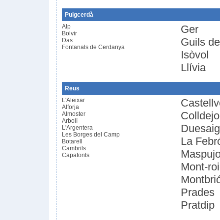
Puigcerdà
Alp
Ger
Bolvir
Guils d
Das
Fontanals de Cerdanya
Isòvol
Llívia
Reus
L'Aleixar
Castellv
Alforja
Colldej
Almoster
Arbolí
Duesai
L'Argentera
Les Borges del Camp
La Febr
Botarell
Cambrils
Maspujo
Capafonts
Mont-ro
Montbri
Prades
Pratdip