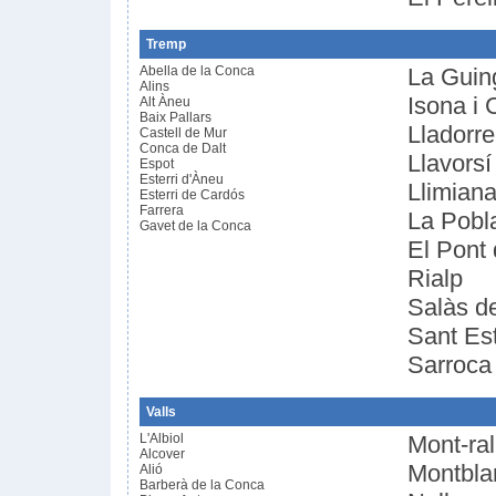
Tremp
Abella de la Conca
La Guin
Alins
Isona i 
Alt Àneu
Baix Pallars
Lladorre
Castell de Mur
Conca de Dalt
Llavorsí
Espot
Esterri d'Àneu
Llimian
Esterri de Cardós
Farrera
La Pobl
Gavet de la Conca
El Pont 
Rialp
Salàs de
Sant Es
Sarroca 
Valls
L'Albiol
Mont-ral
Alcover
Montbla
Alió
Barberà de la Conca