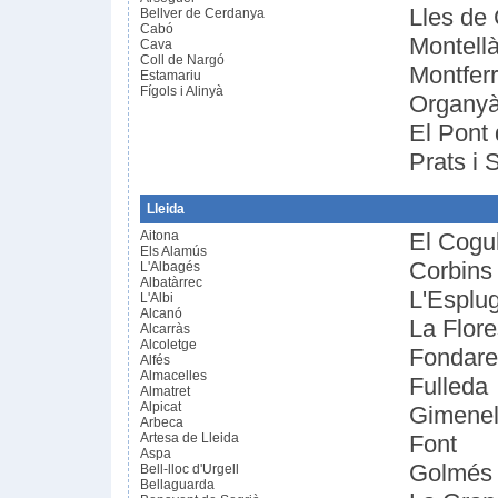
Lles de
Bellver de Cerdanya
Cabó
Montellà
Cava
Coll de Nargó
Montferr
Estamariu
Fígols i Alinyà
Organy
El Pont
Prats i 
Lleida
Aitona
El Cogu
Els Alamús
Corbins
L'Albagés
Albatàrrec
L'Esplu
L'Albi
Alcanó
La Flore
Alcarràs
Alcoletge
Fondare
Alfés
Almacelles
Fulleda
Almatret
Alpicat
Gimenell
Arbeca
Artesa de Lleida
Font
Aspa
Golmés
Bell-lloc d'Urgell
Bellaguarda