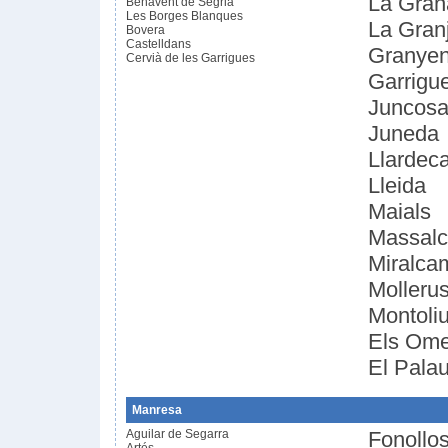
La Gran
Benavent de Segrià
Les Borges Blanques
La Gran
Bovera
Castelldans
Granyen
Cervià de les Garrigues
Garrigu
Juncos
Juneda
Llardec
Lleida
Maials
Massalc
Miralca
Molleru
Montoliu
Els Ome
El Palau
Manresa
Aguilar de Segarra
Fonollo