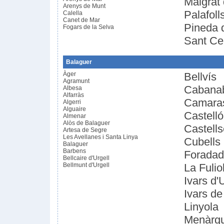
Malgrat
Arenys de Munt
Palafoll
Calella
Canet de Mar
Pineda 
Fogars de la Selva
Sant Ceb
Balaguer
Àger
Bellvís
Agramunt
Cabana
Albesa
Alfarràs
Camara
Algerri
Alguaire
Castelló
Almenar
Alòs de Balaguer
Castells
Artesa de Segre
Les Avellanes i Santa Linya
Cubells
Balaguer
Barbens
Forada
Bellcaire d'Urgell
Bellmunt d'Urgell
La Fulio
Ivars d'
Ivars d
Linyola
Menàrg