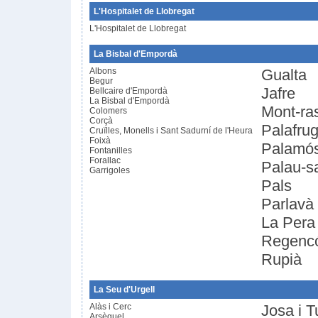
L'Hospitalet de Llobregat
L'Hospitalet de Llobregat
La Bisbal d'Empordà
Albons
Gualta
Begur
Jafre
Bellcaire d'Empordà
La Bisbal d'Empordà
Mont-ra
Colomers
Corçà
Palafrug
Cruïlles, Monells i Sant Sadurní de l'Heura
Foixà
Palamó
Fontanilles
Forallac
Palau-s
Garrigoles
Pals
Parlavà
La Pera
Regenc
Rupià
La Seu d'Urgell
Alàs i Cerc
Josa i T
Arsèguel