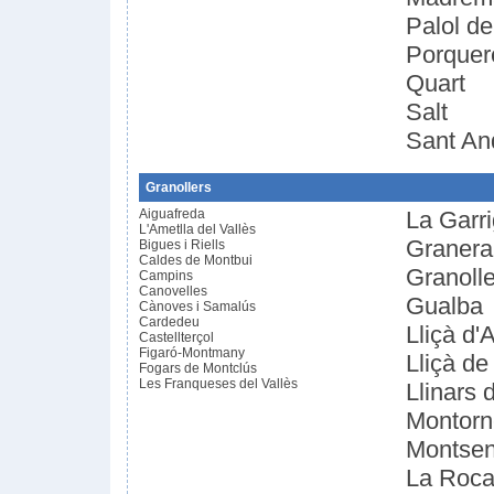
Palol de
Porquer
Quart
Salt
Sant An
Granollers
Aiguafreda
La Garr
L'Ametlla del Vallès
Granera
Bigues i Riells
Caldes de Montbui
Granolle
Campins
Canovelles
Gualba
Cànoves i Samalús
Cardedeu
Lliçà d'
Castellterçol
Figaró-Montmany
Lliçà de
Fogars de Montclús
Les Franqueses del Vallès
Llinars 
Montorn
Montse
La Roca 