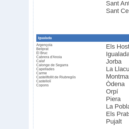
Sant Ant
Sant Ce
Igualada
Argençola
Els Host
Bellprat
Igualad
El Bruc
Cabrera d'Anoia
Jorba
Calaf
Calonge de Segarra
La Llac
Capellades
Carme
Montma
Castellfollit de Riubregós
Castellolí
Òdena
Copons
Orpí
Piera
La Pobl
Els Prat
Pujalt