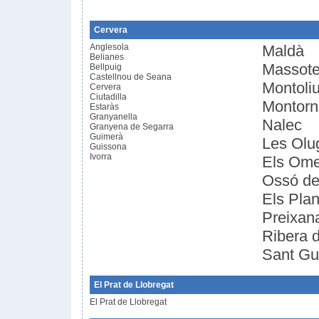
Cervera
Anglesola
Maldà
Belianes
Massote
Bellpuig
Castellnou de Seana
Montoli
Cervera
Ciutadilla
Montorn
Estaràs
Granyanella
Nalec
Granyena de Segarra
Guimerà
Les Olu
Guissona
Ivorra
Els Ome
Ossó de
Els Plan
Preixan
Ribera 
Sant Gu
El Prat de Llobregat
El Prat de Llobregat