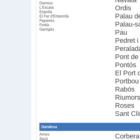
Darnius
Ordis
L'Escala
Espolla
Palau d
El Far d'Empordà
Figueres
Palau-s
Fortià
Garrigàs
Pau
Pedret 
Peralad
Pont de
Pontós
El Port 
Portbou
Rabós
Riumor
Roses
Sant Cl
Gandesa
Arnes
Corbera
Ascó