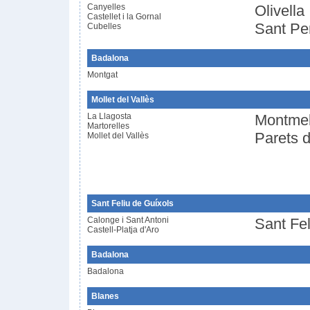
Canyelles
Olivella
Castellet i la Gornal
Sant Pe
Cubelles
Badalona
Montgat
Mollet del Vallès
La Llagosta
Montme
Martorelles
Parets d
Mollet del Vallès
Sant Feliu de Guíxols
Calonge i Sant Antoni
Sant Fel
Castell-Platja d'Aro
Badalona
Badalona
Blanes