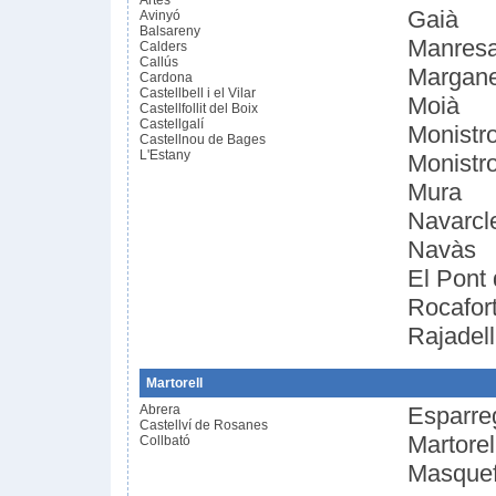
Artés
Gaià
Avinyó
Balsareny
Manres
Calders
Callús
Margane
Cardona
Castellbell i el Vilar
Moià
Castellfollit del Boix
Castellgalí
Monistro
Castellnou de Bages
L'Estany
Monistro
Mura
Navarcl
Navàs
El Pont 
Rocafor
Rajadell
Martorell
Abrera
Esparre
Castellví de Rosanes
Martorel
Collbató
Masque