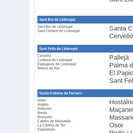
Sant Boi de Llobregat
Sant Boi de Llobregat
Santa C
Sant Climent de Llobregat
Cervelló
Sant Feliu de Llobregat
Cervelló
Pallejà
Corbera de Llobregat
Palma d
Esplugues de Llobregat
Molins de Rei
El Papio
Sant Fel
Santa Coloma de Farners
Amer
Hostalri
Anglès
Maçanet
Arbúcies
Breda
Massan
Brunyola
Caldes de Malavella
Osor
La Cellera de Ter
Espinelves
Riells i