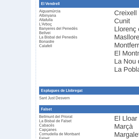
El Vendrell
Aiguamúrcia
Creixell
Albinyana
Cunit
Altafulla
L'Arboç
Llorenç
Banyeres del Penedès
Bellvei
Masllor
La Bisbal del Penedès
Bonastre
Montferr
Calafell
El Mont
La Nou 
La Pobl
Esplugues de Llobregat
Sant Just Desvern
Falset
Bellmunt del Priorat
El Lloar
La Bisbal de Falset
Marçà
Cabacés
Capçanes
Margale
Cornudella de Montsant
Falset