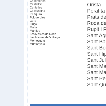
Calldetenes
Oristà
Castellcir
Centelles
Perafita
Collsuspina
L'Esquirol
Prats d
Folgueroles
Gurb
Roda de
Lluçà
Malla
Rupit i P
Manlleu
Les Masies de Roda
Sant Ag
Les Masies de Voltregà
Sant Ba
Montesquiu
Muntanyola
Sant Bo
Sant Hip
Sant Jul
Sant Mar
Sant Mar
Sant Per
Sant Qu