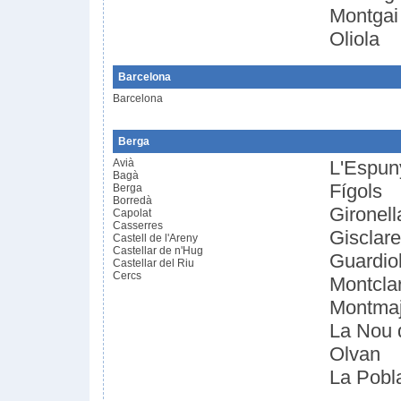
Montgai
Oliola
Barcelona
Barcelona
Berga
Avià
L'Espun
Bagà
Fígols
Berga
Borredà
Gironell
Capolat
Casserres
Gisclar
Castell de l'Areny
Castellar de n'Hug
Guardio
Castellar del Riu
Cercs
Montcla
Montmaj
La Nou 
Olvan
La Pobla