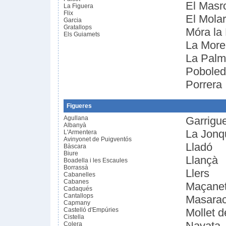
El Masr
La Figuera
Flix
El Molar
Garcia
Gratallops
Móra la
Els Guiamets
La More
La Palm
Pobole
Porrera
Figueres
Agullana
Garrigue
Albanyà
La Jonq
L'Armentera
Avinyonet de Puigventós
Lladó
Bàscara
Biure
Llançà
Boadella i les Escaules
Borrassà
Llers
Cabanelles
Cabanes
Maçanet
Cadaqués
Cantallops
Masara
Capmany
Castelló d'Empúries
Mollet 
Cistella
Navata
Colera