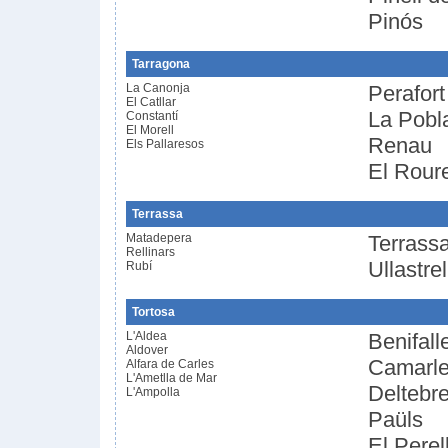
Pinós
Tarragona
La Canonja
Perafort
El Catllar
La Pobl
Constantí
El Morell
Renau
Els Pallaresos
El Roure
Terrassa
Matadepera
Terrass
Rellinars
Ullastrel
Rubí
Tortosa
L'Aldea
Benifall
Aldover
Camarl
Alfara de Carles
L'Ametlla de Mar
Deltebr
L'Ampolla
Paüls
El Perel