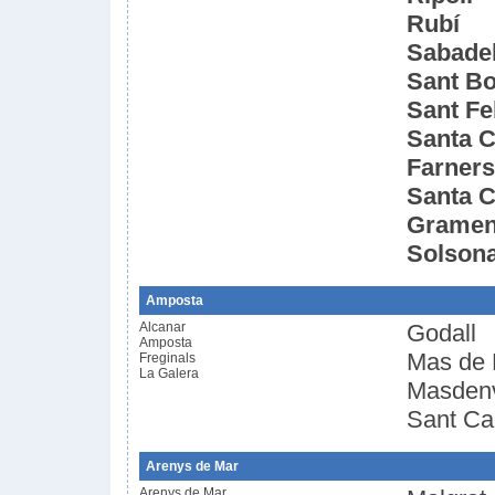
Rubí
Sabadel
Sant Bo
Sant Fe
Santa 
Farners
Santa 
Gramen
Solson
Amposta
Alcanar
Godall
Amposta
Mas de 
Freginals
La Galera
Masden
Sant Car
Arenys de Mar
Arenys de Mar