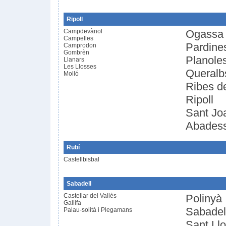
Ripoll
Campdevànol
Ogassa
Campelles
Pardine
Camprodon
Gombrèn
Planole
Llanars
Les Llosses
Queralb
Molló
Ribes d
Ripoll
Sant Jo
Abades
Rubí
Castellbisbal
Sabadell
Castellar del Vallès
Polinyà
Gallifa
Sabadel
Palau-solità i Plegamans
Sant Llo