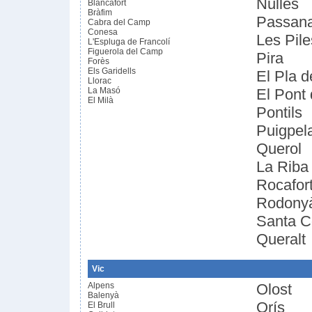
Nulles
Blancafort
Bràfim
Passanan
Cabra del Camp
Conesa
Les Pile
L'Espluga de Francolí
Figuerola del Camp
Pira
Forès
Els Garidells
El Pla 
Llorac
La Masó
El Pont
El Milà
Pontils
Puigpel
Querol
La Riba
Rocafort
Rodony
Santa C
Queralt
Vic
Alpens
Olost
Balenyà
Orís
El Brull