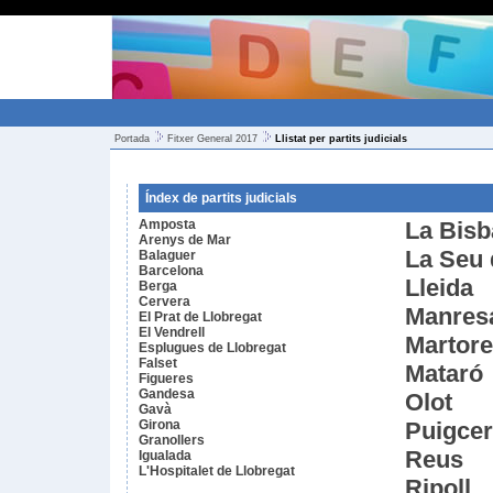
Portada
Fitxer General 2017
Llistat per partits judicials
Índex de partits judicials
Amposta
La Bisb
Arenys de Mar
La Seu 
Balaguer
Barcelona
Lleida
Berga
Cervera
Manres
El Prat de Llobregat
El Vendrell
Martore
Esplugues de Llobregat
Falset
Mataró
Figueres
Gandesa
Olot
Gavà
Girona
Puigce
Granollers
Reus
Igualada
L'Hospitalet de Llobregat
Ripoll