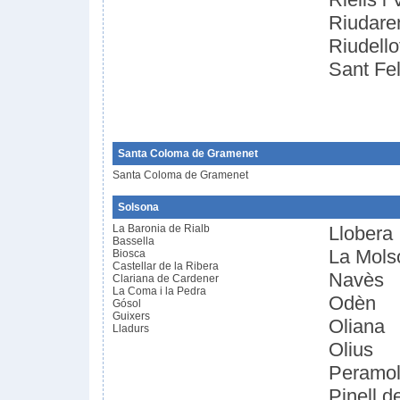
Riudare
Riudello
Sant Fel
Santa Coloma de Gramenet
Santa Coloma de Gramenet
Solsona
La Baronia de Rialb
Llobera
Bassella
La Mols
Biosca
Castellar de la Ribera
Navès
Clariana de Cardener
La Coma i la Pedra
Odèn
Gósol
Guixers
Oliana
Lladurs
Olius
Peramo
Pinell d