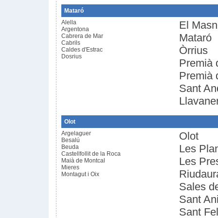
Mataró
Alella
El Mas
Argentona
Mataró
Cabrera de Mar
Cabrils
Òrrius
Caldes d'Estrac
Dosrius
Premià 
Premià 
Sant An
Llavane
Olot
Argelaguer
Olot
Besalú
Les Pla
Beuda
Castellfollit de la Roca
Les Pre
Maià de Montcal
Mieres
Riudaur
Montagut i Oix
Sales de
Sant Ani
Sant Fel