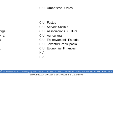
s
CiU
Urbanisme i Obres
CiU
Festes
CiU
Serveis Socials
oigé
CiU
Associacions i Cultura
rral
CiU
Agricultura
s
CiU
Ensenyament i Esports
CiU
Joventut i Participació
u
CiU
Economia i Finances
H.A.
H.A.
ió de Municipis de Catalunya | Via Laietana, 33 6è 1a - 08003 BARCELONA | Tel. 93 310 44 04 - Fax: 93 3
www.fmc.cat
|
Fitxer d'ens locals de Catalunya