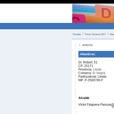
Portada
Fitxer General 2017
Alfa
anterior
Albatàrrec
Dr. Robert, 51
CP: 25171
Província:
Lleida
Comarca:
El Segrià
Partit judicial: Lleida
NIF: P-2500700-F
Alcalde
Víctor Falguera Pascual