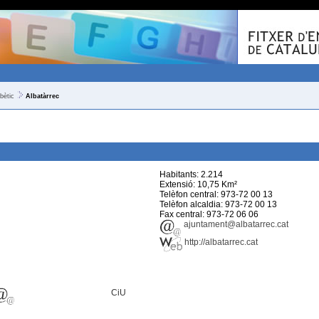
bètic
Albatàrrec
Habitants: 2.214
Extensió: 10,75 Km²
Telèfon central: 973-72 00 13
Telèfon alcaldia: 973-72 00 13
Fax central: 973-72 06 06
ajuntament@albatarrec.cat
http://albatarrec.cat
CiU