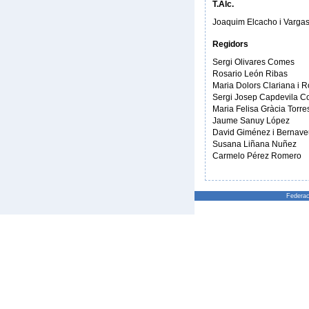
T.Alc.
Joaquim Elcacho i Varga
Regidors
Sergi Olivares Comes
Rosario León Ribas
Maria Dolors Clariana i R
Sergi Josep Capdevila Co
Maria Felisa Gràcia Torre
Jaume Sanuy López
David Giménez i Bernave
Susana Liñana Nuñez
Carmelo Pérez Romero
Federac