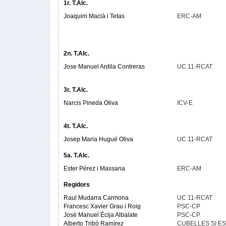
1r. T.Alc.
Joaquim Macià i Tetas
ERC-AM
2n. T.Alc.
Jose Manuel Ardila Contreras
UC 11-RCAT
3r. T.Alc.
Narcis Pineda Oliva
ICV-E
4t. T.Alc.
Josep Maria Hugué Oliva
UC 11-RCAT
5a. T.Alc.
Ester Pérez i Massana
ERC-AM
Regidors
Raul Mudarra Carmona
UC 11-RCAT
Francesc Xavier Grau i Roig
PSC-CP
José Manuel Écija Albalate
PSC-CP
Alberto Tribó Ramírez
CUBELLES SI ES