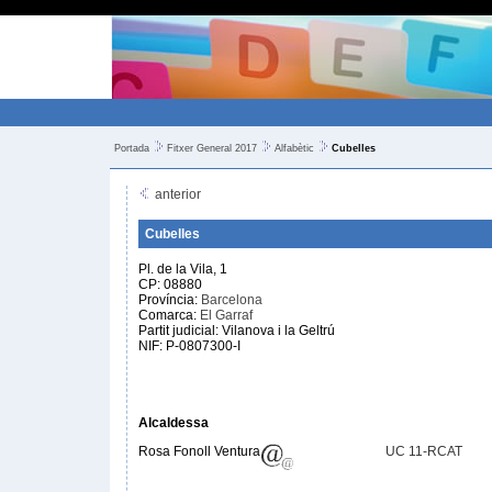
Portada
Fitxer General 2017
Alfabètic
Cubelles
anterior
Cubelles
Pl. de la Vila, 1
CP: 08880
Província:
Barcelona
Comarca:
El Garraf
Partit judicial: Vilanova i la Geltrú
NIF: P-0807300-I
Alcaldessa
Rosa Fonoll Ventura
UC 11-RCAT