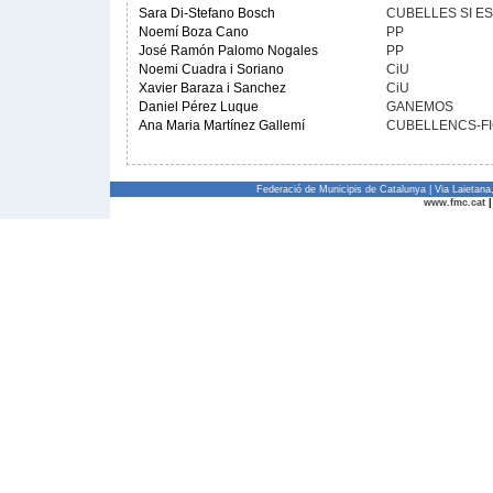
Sara Di-Stefano Bosch
CUBELLES SI ES
Noemí Boza Cano
PP
José Ramón Palomo Nogales
PP
Noemi Cuadra i Soriano
CiU
Xavier Baraza i Sanchez
CiU
Daniel Pérez Luque
GANEMOS
Ana Maria Martínez Gallemí
CUBELLENCS-F
Federació de Municipis de Catalunya | Via Laietan
www.fmc.cat