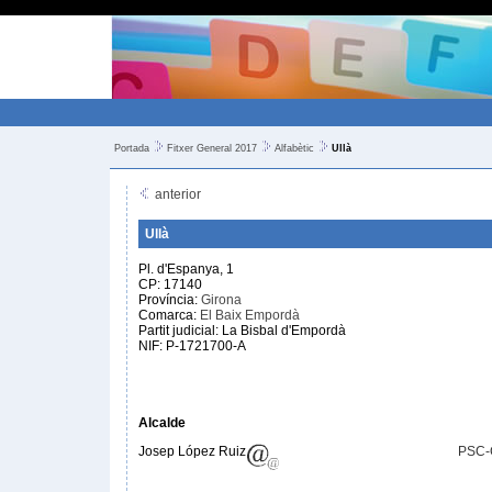
Portada
Fitxer General 2017
Alfabètic
Ullà
anterior
Ullà
Pl. d'Espanya, 1
CP: 17140
Província:
Girona
Comarca:
El Baix Empordà
Partit judicial: La Bisbal d'Empordà
NIF: P-1721700-A
Alcalde
Josep López Ruiz
PSC-