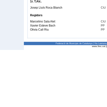
1r. T.Alc.
Josep Lluís Roca Blanch
CiU
Regidors
Marcelino Sala Alet
CiU
Xavier Esteve Bach
PP
Olivia Call Riu
PP
Federació de Municipis de Catalunya | Via Laietan
www.fmc.cat