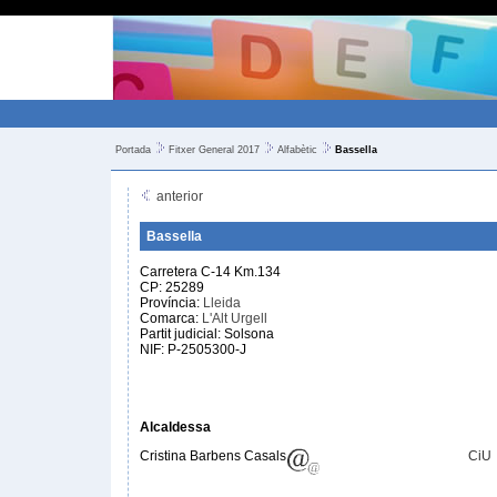
Portada
Fitxer General 2017
Alfabètic
Bassella
anterior
Bassella
Carretera C-14 Km.134
CP: 25289
Província:
Lleida
Comarca:
L'Alt Urgell
Partit judicial: Solsona
NIF: P-2505300-J
Alcaldessa
Cristina Barbens Casals
CiU