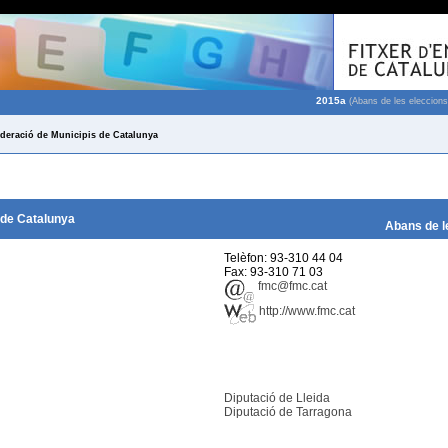
2015a
(Abans de les eleccions
deració de Municipis de Catalunya
 de Catalunya
Abans de l
Telèfon: 93-310 44 04
Fax: 93-310 71 03
fmc@fmc.cat
http://www.fmc.cat
Diputació de Lleida
Diputació de Tarragona