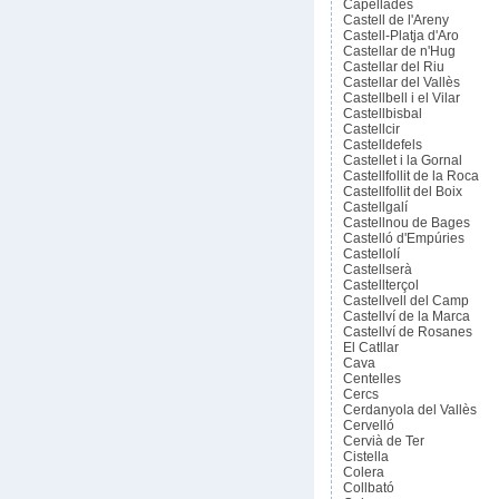
Capellades
Castell de l'Areny
Castell-Platja d'Aro
Castellar de n'Hug
Castellar del Riu
Castellar del Vallès
Castellbell i el Vilar
Castellbisbal
Castellcir
Castelldefels
Castellet i la Gornal
Castellfollit de la Roca
Castellfollit del Boix
Castellgalí
Castellnou de Bages
Castelló d'Empúries
Castellolí
Castellserà
Castellterçol
Castellvell del Camp
Castellví de la Marca
Castellví de Rosanes
El Catllar
Cava
Centelles
Cercs
Cerdanyola del Vallès
Cervelló
Cervià de Ter
Cistella
Colera
Collbató