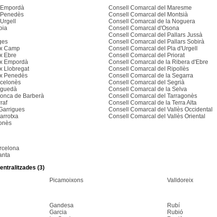
t Empordà
Consell Comarcal del Maresme
t Penedès
Consell Comarcal del Montsià
 Urgell
Consell Comarcal de la Noguera
oia
Consell Comarcal d'Osona
Consell Comarcal del Pallars Jussà
ges
Consell Comarcal del Pallars Sobirà
ix Camp
Consell Comarcal del Pla d'Urgell
x Ebre
Consell Comarcal del Priorat
ix Empordà
Consell Comarcal de la Ribera d'Ebre
x Llobregat
Consell Comarcal del Ripollès
ix Penedès
Consell Comarcal de la Segarra
rcelonès
Consell Comarcal del Segrià
rguedà
Consell Comarcal de la Selva
Conca de Barberà
Consell Comarcal del Tarragonès
raf
Consell Comarcal de la Terra Alta
Garrigues
Consell Comarcal del Vallès Occidental
arrotxa
Consell Comarcal del Vallès Oriental
ronès
rcelona
anta
entralitzades (3)
Picamoixons
Valldoreix
Gandesa
Rubí
Garcia
Rubió