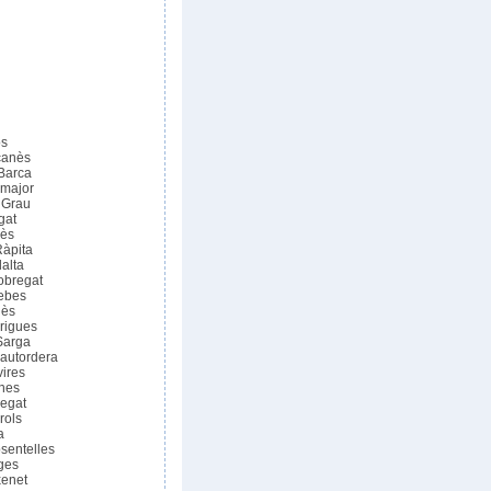
òs
çanès
 Barca
amajor
 Grau
gat
nès
Ràpita
lalta
obregat
ebes
lès
rigues
Sarga
lautordera
vires
ines
regat
rols
a
sentelles
ges
xenet