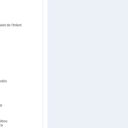
alet de l'Infant
nedès
mp
albou
ca