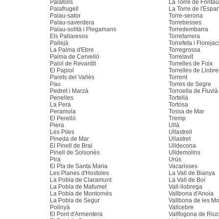
Palafolls
La Torre de Fontau
Palafrugell
La Torre de l'Espa
Palau-sator
Torre-serona
Palau-saverdera
Torrebesses
Palau-solità i Plegamans
Torredembarra
Els Pallaresos
Torrefarrera
Pallejà
Torrefeta i Florejac
La Palma d'Ebre
Torregrossa
Palma de Cervelló
Torrelavit
Palol de Revardit
Torrelles de Foix
El Papiol
Torrelles de Llobre
Parets del Vallès
Torrent
Pau
Torres de Segre
Pedret i Marzà
Torroella de Fluvià
Penelles
Tortellà
La Pera
Tortosa
Peramola
Tossa de Mar
El Perelló
Tremp
Piera
Ullà
Les Piles
Ullastrell
Pineda de Mar
Ullastret
El Pinell de Brai
Ulldecona
Pinell de Solsonès
Ulldemolins
Pira
Urús
El Pla de Santa Maria
Vacarisses
Les Planes d'Hostoles
La Vall de Bianya
La Pobla de Claramunt
La Vall de Boí
La Pobla de Mafumet
Vall-llobrega
La Pobla de Montornès
Vallbona d'Anoia
La Pobla de Segur
Vallbona de les M
Polinyà
Vallcebre
El Pont d'Armentera
Vallfogona de Riu