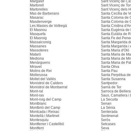
Margalef
Sant Vicenç de Cas
Martorell
Sant Vicenç de Tor
Martorelles
Sant Vicenç dels H
Mas de Barberans
Santa Cecília de V
Masarac
Santa Coloma de C
Masdenverge
Santa Coloma de 
Les Masies de Voltregà
Santa Cristina d'Ar
El Masnou
Santa Eugènia de
Masquefa
Santa Eulàlia de 
El Masroig
Santa Fe del Pene
Massalcoreig
Santa Margarida d
Massanes
Santa Margarida i 
Massoteres
Santa Maria d'Oló
Mataró
Santa Maria de Mar
Mediona
Santa Maria de Mir
Menàrguens
Santa Maria de Pa
Miravet
Santa Oliva
Molins de Rei
Santa Pau
Mollerussa
Santa Perpètua d
Mollet del Vallès
Santa Susanna
Monistrol de Calders
Santpedor
Monistrol de Montserrat
Sarrià de Ter
Mont-ral
Sarroca de Bellera
Mont-ras
Saus, Camallera i
Mont-roig del Camp
La Secuita
Montblanc
Senan
Montbrió del Camp
La Sénia
Montcada i Reixac
Senterada
Montellà i Martinet
Sentmenat
Montesquiu
Seròs
Montferrer i Castellbò
Setcases
Montferri
Seva