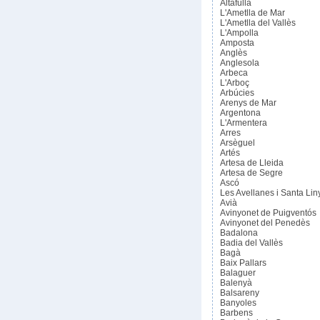
Altafulla
L'Ametlla de Mar
L'Ametlla del Vallès
L'Ampolla
Amposta
Anglès
Anglesola
Arbeca
L'Arboç
Arbúcies
Arenys de Mar
Argentona
L'Armentera
Arres
Arsèguel
Artés
Artesa de Lleida
Artesa de Segre
Ascó
Les Avellanes i Santa Lin
Avià
Avinyonet de Puigventós
Avinyonet del Penedès
Badalona
Badia del Vallès
Bagà
Baix Pallars
Balaguer
Balenyà
Balsareny
Banyoles
Barbens