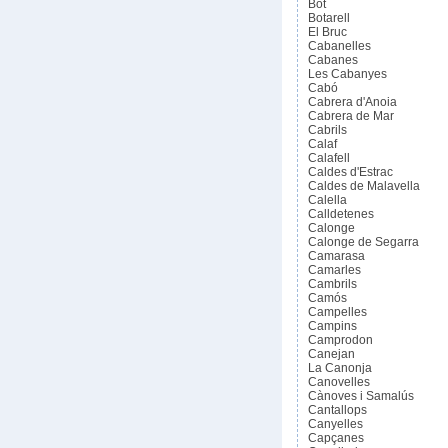
Bot
Botarell
El Bruc
Cabanelles
Cabanes
Les Cabanyes
Cabó
Cabrera d'Anoia
Cabrera de Mar
Cabrils
Calaf
Calafell
Caldes d'Estrac
Caldes de Malavella
Calella
Calldetenes
Calonge
Calonge de Segarra
Camarasa
Camarles
Cambrils
Camós
Campelles
Campins
Camprodon
Canejan
La Canonja
Canovelles
Cànoves i Samalús
Cantallops
Canyelles
Capçanes