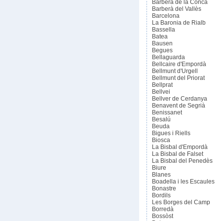
Barberà de la Conca
Barberà del Vallès
Barcelona
La Baronia de Rialb
Bassella
Batea
Bausen
Begues
Bellaguarda
Bellcaire d'Empordà
Bellmunt d'Urgell
Bellmunt del Priorat
Bellprat
Bellvei
Bellver de Cerdanya
Benavent de Segrià
Benissanet
Besalú
Beuda
Bigues i Riells
Biosca
La Bisbal d'Empordà
La Bisbal de Falset
La Bisbal del Penedès
Biure
Blanes
Boadella i les Escaules
Bonastre
Bordils
Les Borges del Camp
Borredà
Bossòst