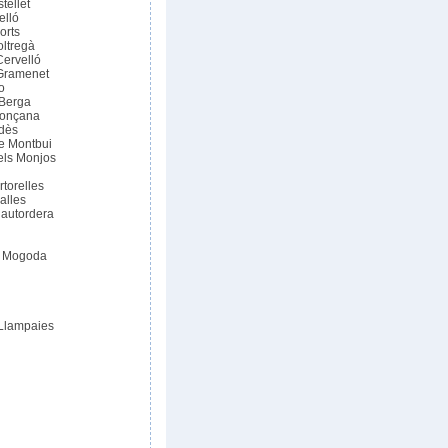
tellet
elló
orts
oltregà
ervelló
Gramenet
o
 Berga
Ronçana
dès
e Montbui
els Monjos
torelles
alles
lautordera
e Mogoda
 Llampaies