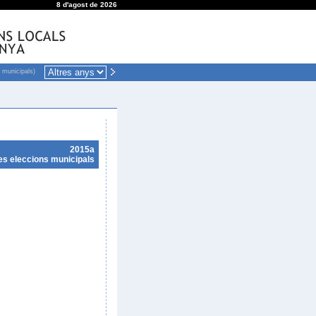
8 d'agost de 2026
 municipals)
2015a
es eleccions municipals