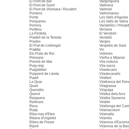
El Pont de Bar
Vallgorguina
El Pont de Suert
Vallirana
El Pont de Vilomara i Rocafort
Vallmoll
Pontons
Vallromanes
Ponts
Les Valls d'Aguilar
Porqueres
Les Valls de Valira
Porrera
Vandellòs i l'Hospit
Portbou
Veciana
La Portella
El Vendrell
Pradell de la Teixeta
Ventalló
Prades
Verges
El Prat de Llobregat
Vespella de Gaià
Pratdip
Vic
Els Prats de Rei
Vidreres
Preixana
Vielha e Mijaran
Premià de Mar
Vila-rodona
Puig-reig
Vila-sacra
Puigdàlber
Viladecans
Puigverd de Lleida
Viladecavalls
Pujalt
Vilafant
La Quar
Vilafranca del Pe
Quart
Vilagrassa
Queralbs
Vilajuïga
Querol
Vilalba dels Arcs
Rasquera
Vilalba Sasserra
Rellinars
Vilaller
Reus
Vilallonga del Ca
Rialp
Vilamacolum
Riba-roja d'Ebre
Vilamalla
Ribera d'Urgellet
Vilamòs
Ribes de Freser
Vilanova d'Escorn
Ripoll
Vilanova de la Bar