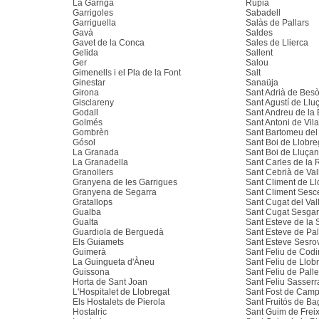
La Garriga
Rupià
Garrigoles
Sabadell
Garriguella
Salàs de Pallars
Gavà
Saldes
Gavet de la Conca
Sales de Llierca
Gelida
Sallent
Ger
Salou
Gimenells i el Pla de la Font
Salt
Ginestar
Sanaüja
Girona
Sant Adrià de Bes
Gisclareny
Sant Agustí de Llu
Godall
Sant Andreu de la
Golmés
Sant Antoni de Vil
Gombrèn
Sant Bartomeu del
Gósol
Sant Boi de Llobre
La Granada
Sant Boi de Lluça
La Granadella
Sant Carles de la 
Granollers
Sant Cebrià de Val
Granyena de les Garrigues
Sant Climent de Ll
Granyena de Segarra
Sant Climent Sesc
Gratallops
Sant Cugat del Val
Gualba
Sant Cugat Sesgar
Gualta
Sant Esteve de la 
Guardiola de Berguedà
Sant Esteve de Pa
Els Guiamets
Sant Esteve Sesro
Guimerà
Sant Feliu de Cod
La Guingueta d'Àneu
Sant Feliu de Llob
Guissona
Sant Feliu de Palle
Horta de Sant Joan
Sant Feliu Sasserr
L'Hospitalet de Llobregat
Sant Fost de Camp
Els Hostalets de Pierola
Sant Fruitós de Ba
Hostalric
Sant Guim de Frei