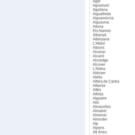
Àger
Agramunt
Agullana
Aiguafreda
Aiguamúrcia
Aiguaviva
Aitona
Els Alamús
Albanyà
Albinyana
L'Albiol
Albons
Alcanar
Alcanó
Alcoletge
Alcover
L'Aldea
Aldover
Alella
Alfara de Carles
Alfarràs
Alfés
Alforja
Alguaire
Alió
Almacelles
Almatret
Almenar
Almoster
Alp
Alpens
Alt Àneu