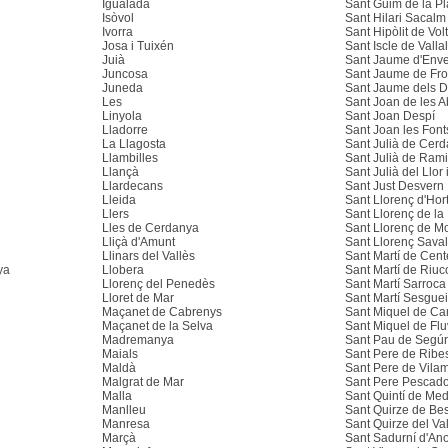
Igualada
Sant Guim de la P
Isòvol
Sant Hilari Sacalm
Ivorra
Sant Hipòlit de Vol
Josa i Tuixén
Sant Iscle de Vallal
Juià
Sant Jaume d'Enve
Juncosa
Sant Jaume de Fr
Juneda
Sant Jaume dels 
Les
Sant Joan de les 
Linyola
Sant Joan Despí
Lladorre
Sant Joan les Font
La Llagosta
Sant Julià de Cer
Llambilles
Sant Julià de Ram
Llançà
Sant Julià del Llor
Llardecans
Sant Just Desvern
Lleida
Sant Llorenç d'Hor
Llers
Sant Llorenç de l
Lles de Cerdanya
Sant Llorenç de M
Lliçà d'Amunt
Sant Llorenç Saval
Llinars del Vallès
Sant Martí de Cent
ya
Llobera
Sant Martí de Riuc
Llorenç del Penedès
Sant Martí Sarroca
Lloret de Mar
Sant Martí Sesgue
Maçanet de Cabrenys
Sant Miquel de C
Maçanet de la Selva
Sant Miquel de Flu
Madremanya
Sant Pau de Segúr
Maials
Sant Pere de Ribe
Maldà
Sant Pere de Vila
Malgrat de Mar
Sant Pere Pescado
Malla
Sant Quintí de Me
Manlleu
Sant Quirze de Be
Manresa
Sant Quirze del Va
Marçà
Sant Sadurní d'An