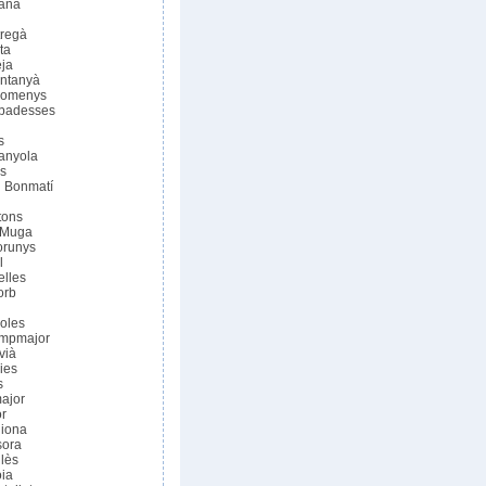
lana
tregà
ta
ja
ontanyà
Domenys
Abadesses
s
danyola
is
 i Bonmatí
tons
a Muga
orunys
l
elles
orb
ioles
ampmajor
vià
ies
s
major
r
diona
sora
llès
oia