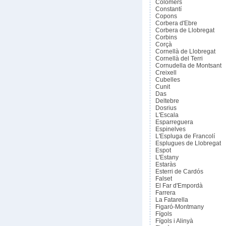
Colomers
Constantí
Copons
Corbera d'Ebre
Corbera de Llobregat
Corbins
Corçà
Cornellà de Llobregat
Cornellà del Terri
Cornudella de Montsant
Creixell
Cubelles
Cunit
Das
Deltebre
Dosrius
L'Escala
Esparreguera
Espinelves
L'Espluga de Francolí
Esplugues de Llobregat
Espot
L'Estany
Estaràs
Esterri de Cardós
Falset
El Far d'Empordà
Farrera
La Fatarella
Figaró-Montmany
Fígols
Fígols i Alinyà