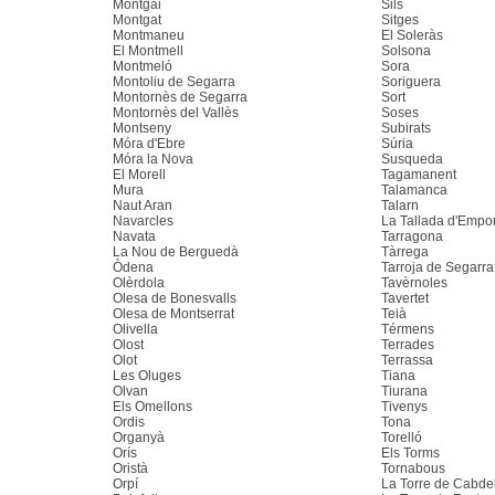
Montgai
Sils
Montgat
Sitges
Montmaneu
El Soleràs
El Montmell
Solsona
Montmeló
Sora
Montoliu de Segarra
Soriguera
Montornès de Segarra
Sort
Montornès del Vallès
Soses
Montseny
Subirats
Móra d'Ebre
Súria
Móra la Nova
Susqueda
El Morell
Tagamanent
Mura
Talamanca
Naut Aran
Talarn
Navarcles
La Tallada d'Empo
Navata
Tarragona
La Nou de Berguedà
Tàrrega
Òdena
Tarroja de Segarra
Olèrdola
Tavèrnoles
Olesa de Bonesvalls
Tavertet
Olesa de Montserrat
Teià
Olivella
Térmens
Olost
Terrades
Olot
Terrassa
Les Oluges
Tiana
Olvan
Tiurana
Els Omellons
Tivenys
Ordis
Tona
Organyà
Torelló
Orís
Els Torms
Oristà
Tornabous
Orpí
La Torre de Cabde