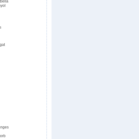
bella
nyol
s
gat
onges
corb