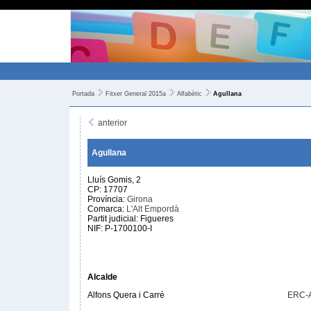
Portada
Fitxer General 2015a
Alfabètic
Agullana
anterior
Agullana
Lluís Gomis, 2
CP: 17707
Província:
Girona
Comarca:
L'Alt Empordà
Partit judicial: Figueres
NIF: P-1700100-I
Alcalde
Alfons Quera i Carré
ERC-