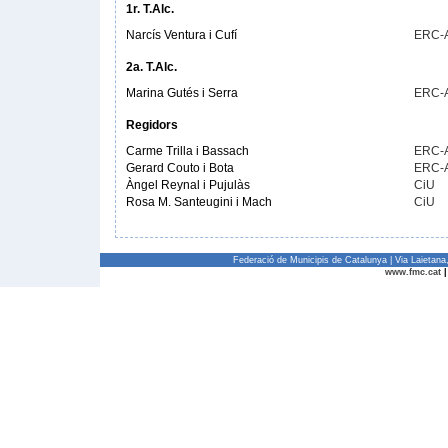
1r. T.Alc.
Narcís Ventura i Cufí
ERC-
2a. T.Alc.
Marina Gutés i Serra
ERC-
Regidors
Carme Trilla i Bassach
ERC-
Gerard Couto i Bota
ERC-
Àngel Reynal i Pujulàs
CiU
Rosa M. Santeugini i Mach
CiU
Federació de Municipis de Catalunya | Via Laietan
www.fmc.cat