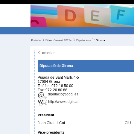
Portada
Fitxer General 2015a
Diputacions
Girona
anterior
Diputació de Girona
Pujada de Sant Martí, 4-5
17004 Girona
Telèfon: 972-18 50 00
Fax: 972-20 80 88
diputacio@ddgi.es
http://www.ddgi.cat
President
Joan Giraut i Cot
CiU
Vice-presidents