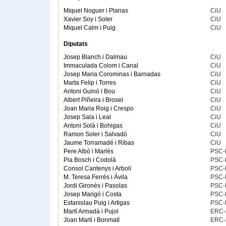
Miquel Noguer i Planas
CiU
Xavier Soy i Soler
CiU
Miquel Calm i Puig
CiU
Diputats
Josep Blanch i Dalmau
CiU
Immaculada Colom i Canal
CiU
Josep Maria Corominas i Barnadas
CiU
Marta Felip i Torres
CiU
Antoni Guinó i Bou
CiU
Albert Piñeira i Brosel
CiU
Joan Maria Roig i Crespo
CiU
Josep Sala i Leal
CiU
Antoni Solà i Bohigas
CiU
Ramon Soler i Salvadó
CiU
Jaume Torramadé i Ribas
CiU
Pere Albó i Marlés
PSC
Pia Bosch i Codolà
PSC
Consol Cantenys i Arbolí
PSC
M. Teresa Ferrés i Ávila
PSC
Jordi Gironès i Pasolas
PSC
Josep Marigó i Costa
PSC
Estanislau Puig i Artigas
PSC
Martí Armadà i Pujol
ERC
Joan Martí i Bonmatí
ERC