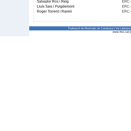
Salvador Ros i Reig
ERC
Lluís Sais i Puigdemont
ERC
Roger Torrent i Ramió
ERC
Federació de Municipis de Catalunya | Via Laietan
www.fmc.cat