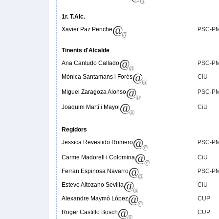
1r. T.Alc.
Xavier Paz Penche
PSC-P
Tinents d'Alcalde
Ana Cantudo Callado
PSC-P
Mònica Santamans i Forés
CiU
Miguel Zaragoza Alonso
PSC-P
Joaquim Martí i Mayol
CiU
Regidors
Jessica Revestido Romero
PSC-P
Carme Madorell i Colomina
CiU
Ferran Espinosa Navarro
PSC-P
Esteve Altozano Sevilla
CiU
Alexandre Maymó López
CUP
Roger Castillo Bosch
CUP