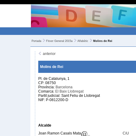
Portada
Fitxer General 2015a
Alfabètic
Molins de Rei
anterior
Molins de Rei
Pl. de Catalunya, 1
CP: 08750
Província:
Barcelona
Comarca:
El Baix Llobregat
Partit judicial: Sant Feliu de Llobregat
NIF: P-0812200-D
Alcalde
Joan Ramon Casals Mata
CiU