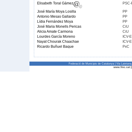
Elisabeth Toral Gámez
PSC-
José María Moya Losilla
PP
Antonio Mesas Gallardo
PP
Lídia Fernández Moya
PP
José Maria Monells Pericas
CiU
Alicia Amate Carmona
CiU
Lourdes García Moreno
ICV-E
Nayat Chourak Chaachae
ICV-E
Ricardo Buñuel Baque
PxC
Federació de Municipis de Catalunya | Via Laietan
www.fmc.cat