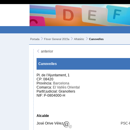
Portada
Fitxer General 2015a
Alfabètic
Canovelles
anterior
Canovelles
Pl. de l'Ajuntament, 1
CP: 08420
Província:
Barcelona
Comarca:
El Vallès Oriental
Partit judicial: Granollers
NIF: P-0804000-H
Alcalde
José Orive Vélez
PSC-