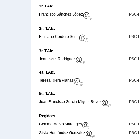
1r. T.Alc.
Francisco Sánchez López
PSC-
2n. T.Alc.
Emiliano Cordero Soria
PSC-
3r. T.Alc.
Joan Isern Rodríguez
PSC-
4a. T.Alc.
Teresa Riera Planas
PSC-
5è. T.Alc.
Juan Francisco García-Miguel Reyes
PSC-
Regidors
Gemma Marzo Maranges
PSC-
Sílvia Hernández González
PSC-