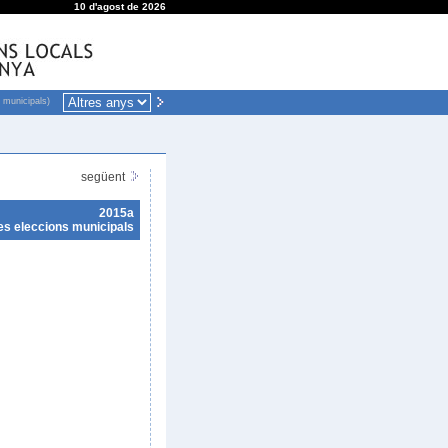
10 d'agost de 2026
 municipals)
següent
2015a
es eleccions municipals