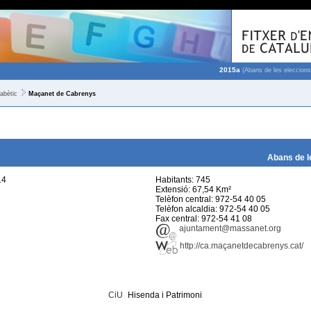
2015a
(Abans de les eleccions
fabètic
Maçanet de Cabrenys
Abans de l
14
Habitants: 745
Extensió: 67,54 Km²
Telèfon central: 972-54 40 05
Telèfon alcaldia: 972-54 40 05
Fax central: 972-54 41 08
ajuntament@massanet.org
http://ca.maçanetdecabrenys.cat/
CiU
Hisenda i Patrimoni