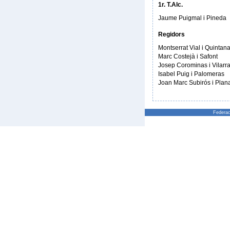
1r. T.Alc.
Jaume Puigmal i Pineda
Regidors
Montserrat Vial i Quintan
Marc Costejà i Safont
Josep Corominas i Vilarr
Isabel Puig i Palomeras
Joan Marc Subirós i Plan
Federac