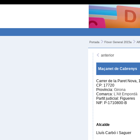
Portada
Fitxer General 2015a
Al
anterior
Maçanet de Cabrenys
Carrer de la Paret Nova, 
CP: 17720
Província:
Girona
Comarca:
L'Alt Empordà
Partit judicial: Figueres
NIF: P-1710800-B
Alcalde
Lluís Carbó i Saguer