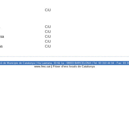
CiU
a
CiU
CiU
asa
CiU
CiU
as
CiU
ió de Municipis de Catalunya | Via Laietana, 33 6è 1a - 08003 BARCELONA | Tel. 93 310 44 04 - Fax: 93 3
www.fmc.cat
|
Fitxer d'ens locals de Catalunya