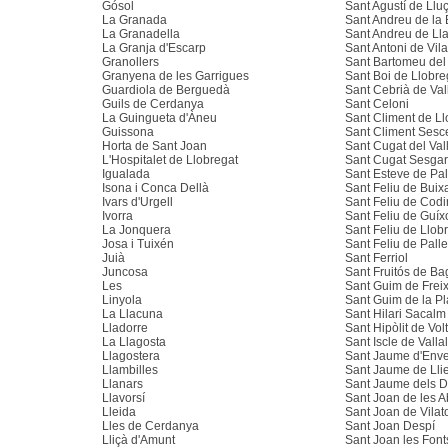
Gósol
Sant Agustí de Llu
La Granada
Sant Andreu de la
La Granadella
Sant Andreu de Ll
La Granja d'Escarp
Sant Antoni de Vil
Granollers
Sant Bartomeu del
Granyena de les Garrigues
Sant Boi de Llobre
Guardiola de Berguedà
Sant Cebrià de Val
Guils de Cerdanya
Sant Celoni
La Guingueta d'Àneu
Sant Climent de Ll
Guissona
Sant Climent Sesc
Horta de Sant Joan
Sant Cugat del Val
L'Hospitalet de Llobregat
Sant Cugat Sesgar
Igualada
Sant Esteve de Pa
Isona i Conca Dellà
Sant Feliu de Buix
Ivars d'Urgell
Sant Feliu de Cod
Ivorra
Sant Feliu de Guíx
La Jonquera
Sant Feliu de Llob
Josa i Tuixén
Sant Feliu de Palle
Juià
Sant Ferriol
Juncosa
Sant Fruitós de Ba
Les
Sant Guim de Frei
Linyola
Sant Guim de la P
La Llacuna
Sant Hilari Sacalm
Lladorre
Sant Hipòlit de Vol
La Llagosta
Sant Iscle de Vallal
Llagostera
Sant Jaume d'Enve
Llambilles
Sant Jaume de Lli
Llanars
Sant Jaume dels 
Llavorsí
Sant Joan de les 
Lleida
Sant Joan de Vilat
Lles de Cerdanya
Sant Joan Despí
Lliçà d'Amunt
Sant Joan les Font