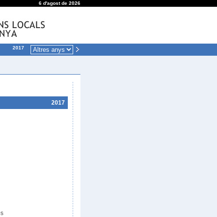
6 d'agost de 2026
2017
2017
òs