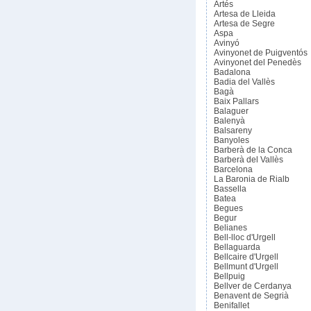
Artés
Artesa de Lleida
Artesa de Segre
Aspa
Avinyó
Avinyonet de Puigventós
Avinyonet del Penedès
Badalona
Badia del Vallès
Bagà
Baix Pallars
Balaguer
Balenyà
Balsareny
Banyoles
Barberà de la Conca
Barberà del Vallès
Barcelona
La Baronia de Rialb
Bassella
Batea
Begues
Begur
Belianes
Bell-lloc d'Urgell
Bellaguarda
Bellcaire d'Urgell
Bellmunt d'Urgell
Bellpuig
Bellver de Cerdanya
Benavent de Segrià
Benifallet