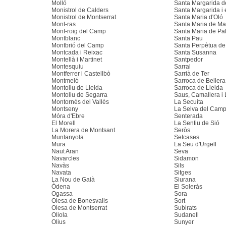
Molló
Santa Margarida d
Monistrol de Calders
Santa Margarida i 
Monistrol de Montserrat
Santa Maria d'Oló
Mont-ras
Santa Maria de Mar
Mont-roig del Camp
Santa Maria de Pa
Montblanc
Santa Pau
Montbrió del Camp
Santa Perpètua d
Montcada i Reixac
Santa Susanna
Montellà i Martinet
Santpedor
Montesquiu
Sarral
Montferrer i Castellbò
Sarrià de Ter
Montmeló
Sarroca de Bellera
Montoliu de Lleida
Sarroca de Lleida
Montoliu de Segarra
Saus, Camallera i
Montornès del Vallès
La Secuita
Montseny
La Selva del Cam
Móra d'Ebre
Senterada
El Morell
La Sentiu de Sió
La Morera de Montsant
Seròs
Muntanyola
Setcases
Mura
La Seu d'Urgell
Naut Aran
Seva
Navarcles
Sidamon
Navàs
Sils
Navata
Sitges
La Nou de Gaià
Siurana
Òdena
El Soleràs
Ogassa
Sora
Olesa de Bonesvalls
Sort
Olesa de Montserrat
Subirats
Oliola
Sudanell
Olius
Sunyer