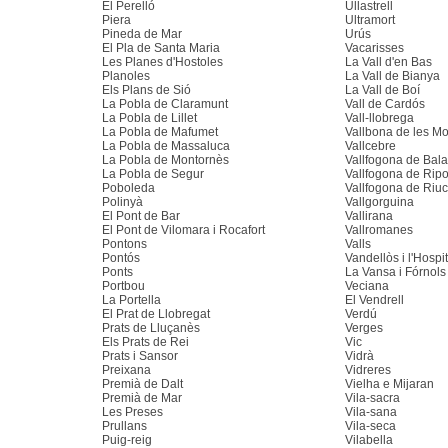
El Perelló
Ullastrell
Piera
Ultramort
Pineda de Mar
Urús
El Pla de Santa Maria
Vacarisses
Les Planes d'Hostoles
La Vall d'en Bas
Planoles
La Vall de Bianya
Els Plans de Sió
La Vall de Boí
La Pobla de Claramunt
Vall de Cardós
La Pobla de Lillet
Vall-llobrega
La Pobla de Mafumet
Vallbona de les M
La Pobla de Massaluca
Vallcebre
La Pobla de Montornès
Vallfogona de Bal
La Pobla de Segur
Vallfogona de Ripo
Poboleda
Vallfogona de Riu
Polinyà
Vallgorguina
El Pont de Bar
Vallirana
El Pont de Vilomara i Rocafort
Vallromanes
Pontons
Valls
Pontós
Vandellòs i l'Hospit
Ponts
La Vansa i Fórnols
Portbou
Veciana
La Portella
El Vendrell
El Prat de Llobregat
Verdú
Prats de Lluçanès
Verges
Els Prats de Rei
Vic
Prats i Sansor
Vidrà
Preixana
Vidreres
Premià de Dalt
Vielha e Mijaran
Premià de Mar
Vila-sacra
Les Preses
Vila-sana
Prullans
Vila-seca
Puig-reig
Vilabella