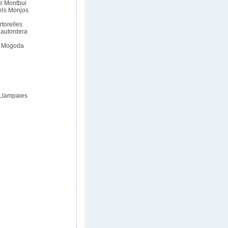
e Montbui
els Monjos
torelles
lautordera
e Mogoda
 Llampaies
p