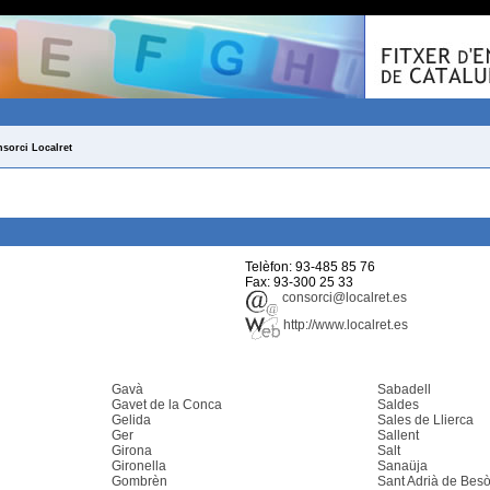
sorci Localret
Telèfon: 93-485 85 76
Fax: 93-300 25 33
consorci@localret.es
http://www.localret.es
Gavà
Sabadell
Gavet de la Conca
Saldes
Gelida
Sales de Llierca
Ger
Sallent
Girona
Salt
Gironella
Sanaüja
Gombrèn
Sant Adrià de Bes