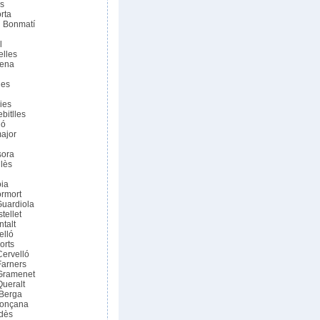
is
orta
 i Bonmatí
l
elles
mena
ges
ies
bitlles
ló
major
sora
llès
oia
ormort
Guardiola
tellet
talt
elló
orts
ervelló
Farners
Gramenet
ueralt
 Berga
Ronçana
dès