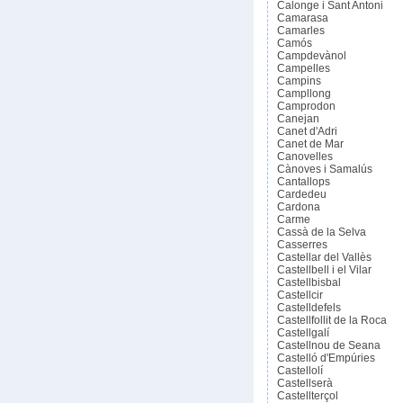
Calonge i Sant Antoni
Camarasa
Camarles
Camós
Campdevànol
Campelles
Campins
Campllong
Camprodon
Canejan
Canet d'Adri
Canet de Mar
Canovelles
Cànoves i Samalús
Cantallops
Cardedeu
Cardona
Carme
Cassà de la Selva
Casserres
Castellar del Vallès
Castellbell i el Vilar
Castellbisbal
Castellcir
Castelldefels
Castellfollit de la Roca
Castellgalí
Castellnou de Seana
Castelló d'Empúries
Castellolí
Castellserà
Castellterçol