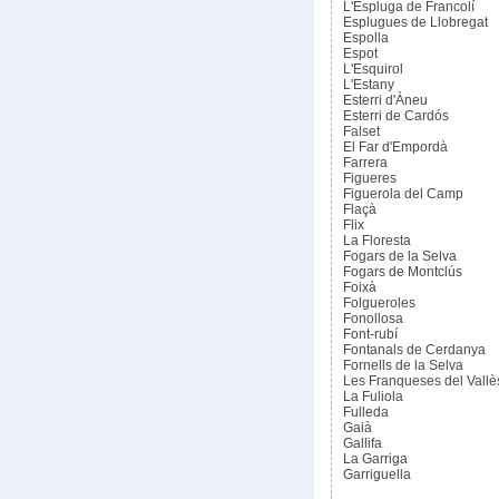
L'Espluga de Francolí
Esplugues de Llobregat
Espolla
Espot
L'Esquirol
L'Estany
Esterri d'Àneu
Esterri de Cardós
Falset
El Far d'Empordà
Farrera
Figueres
Figuerola del Camp
Flaçà
Flix
La Floresta
Fogars de la Selva
Fogars de Montclús
Foixà
Folgueroles
Fonollosa
Font-rubí
Fontanals de Cerdanya
Fornells de la Selva
Les Franqueses del Vallè
La Fuliola
Fulleda
Gaià
Gallifa
La Garriga
Garriguella