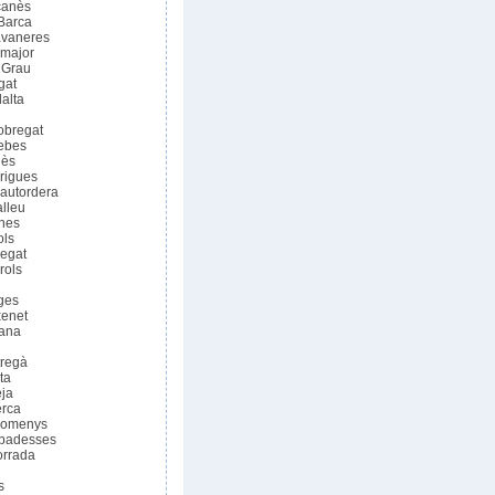
çanès
 Barca
avaneres
amajor
 Grau
gat
lalta
obregat
ebes
lès
rigues
lautordera
alleu
ines
ols
regat
rols
ges
xenet
lana
tregà
ta
ja
erca
Domenys
Abadesses
orrada
s