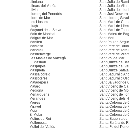
Llimiana
Sant Julià de Ram
Llinars del Vallès
Sant Julià de Vilat
Llívia
Sant Julià del Llor
Llorenç del Penedès
Sant Just Desvern
Lloret de Mar
Sant Llorenç Saval
Les Llosses
Sant Martí de Cent
Lluçà
Sant Martí de Llé
Maçanet de la Selva
Sant Martí de Tous
Maià de Montcal
Sant Mateu de Ba
Malgrat de Mar
Sant Mori
Manlleu
Sant Pau de Segúr
Manresa
Sant Pere de Riude
Martorell
Sant Pere de Torel
Masdenverge
Sant Pere de Vila
Les Masies de Voltregà
Sant Pol de Mar
El Masnou
Sant Quirze de Be
Maspujols
Sant Quirze del Va
Masquefa
Sant Quirze Safaja
Massalcoreig
Sant Sadurní d'An
Massoteres
Sant Sadurní d'Os
Matadepera
Sant Salvador de 
Mataró
Sant Vicenç de Cas
Mediona
Sant Vicenç de Mon
Menàrguens
Sant Vicenç de Tor
Meranges
Sant Vicenç dels H
Mieres
Santa Coloma de C
Miravet
Santa Coloma de 
Moià
Santa Coloma de 
El Molar
Santa Coloma de Q
Molins de Rei
Santa Eugènia de
Mollerussa
Santa Eulàlia de 
Mollet del Vallès
Santa Fe del Pene