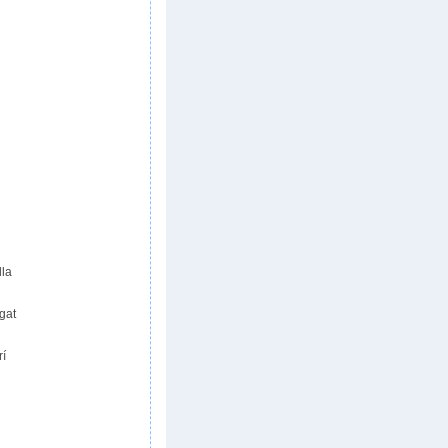
lla
gat
rí