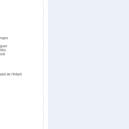
onges
aguer
llès
corb
alet de l'Infant