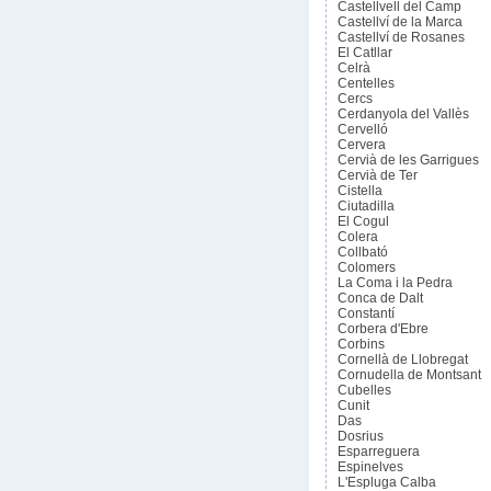
Castellvell del Camp
Castellví de la Marca
Castellví de Rosanes
El Catllar
Celrà
Centelles
Cercs
Cerdanyola del Vallès
Cervelló
Cervera
Cervià de les Garrigues
Cervià de Ter
Cistella
Ciutadilla
El Cogul
Colera
Collbató
Colomers
La Coma i la Pedra
Conca de Dalt
Constantí
Corbera d'Ebre
Corbins
Cornellà de Llobregat
Cornudella de Montsant
Cubelles
Cunit
Das
Dosrius
Esparreguera
Espinelves
L'Espluga Calba