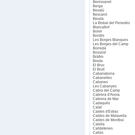
Benissanet
Berga
Besalú
Bescanó
Beuda
La Bisbal del Penedès
Blancafort
Bolvir
Bordils
Les Borges Blanques
Les Borges del Camp
Borredà
Bossòst
Bràfim
Breda
El Bruc
El Brull
Cabanabona
Cabanelles
Cabanes
Les Cabanyes
Cabra del Camp
Cabrera d'Anoia
Cabrera de Mar
Cadaqués
Calaf
Caldes d'Estrac
Caldes de Malavella
Caldes de Montbui
Calella
Calldetenes
Callús