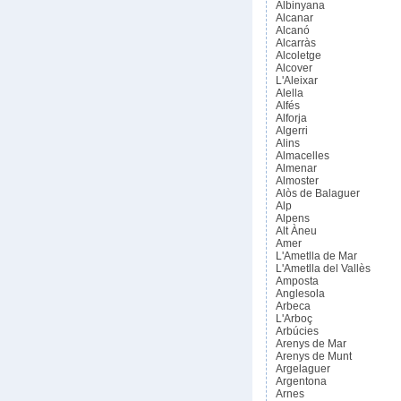
Albinyana
Alcanar
Alcanó
Alcarràs
Alcoletge
Alcover
L'Aleixar
Alella
Alfés
Alforja
Algerri
Alins
Almacelles
Almenar
Almoster
Alòs de Balaguer
Alp
Alpens
Alt Àneu
Amer
L'Ametlla de Mar
L'Ametlla del Vallès
Amposta
Anglesola
Arbeca
L'Arboç
Arbúcies
Arenys de Mar
Arenys de Munt
Argelaguer
Argentona
Arnes