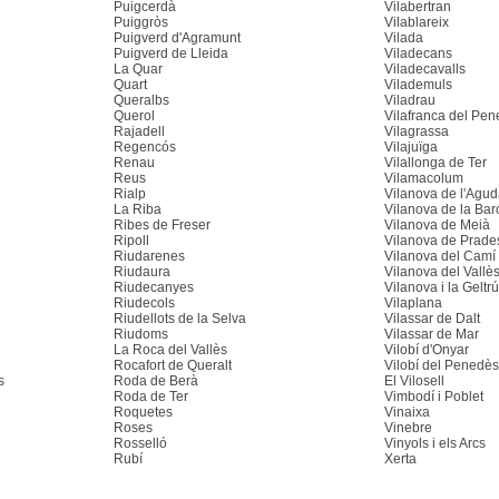
Puigcerdà
Vilabertran
Puiggròs
Vilablareix
Puigverd d'Agramunt
Vilada
Puigverd de Lleida
Viladecans
La Quar
Viladecavalls
Quart
Vilademuls
Queralbs
Viladrau
Querol
Vilafranca del Pe
Rajadell
Vilagrassa
Regencós
Vilajuïga
Renau
Vilallonga de Ter
Reus
Vilamacolum
Rialp
Vilanova de l'Agu
La Riba
Vilanova de la Bar
Ribes de Freser
Vilanova de Meià
Ripoll
Vilanova de Prade
Riudarenes
Vilanova del Camí
Riudaura
Vilanova del Vallè
Riudecanyes
Vilanova i la Geltrú
Riudecols
Vilaplana
Riudellots de la Selva
Vilassar de Dalt
Riudoms
Vilassar de Mar
La Roca del Vallès
Vilobí d'Onyar
Rocafort de Queralt
Vilobí del Penedès
s
Roda de Berà
El Vilosell
Roda de Ter
Vimbodí i Poblet
Roquetes
Vinaixa
Roses
Vinebre
Rosselló
Vinyols i els Arcs
Rubí
Xerta