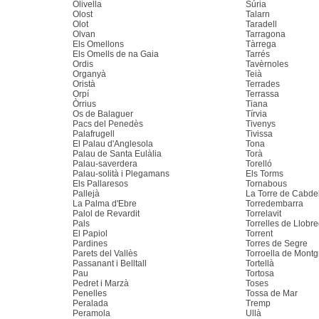
Olivella
Súria
Olost
Talarn
Olot
Taradell
Olvan
Tarragona
Els Omellons
Tàrrega
Els Omells de na Gaia
Tarrés
Ordis
Tavèrnoles
Organyà
Teià
Oristà
Terrades
Orpí
Terrassa
Òrrius
Tiana
Os de Balaguer
Tírvia
Pacs del Penedès
Tivenys
Palafrugell
Tivissa
El Palau d'Anglesola
Tona
Palau de Santa Eulàlia
Torà
Palau-saverdera
Torelló
Palau-solità i Plegamans
Els Torms
Els Pallaresos
Tornabous
Pallejà
La Torre de Cabde
La Palma d'Ebre
Torredembarra
Palol de Revardit
Torrelavit
Pals
Torrelles de Llobre
El Papiol
Torrent
Pardines
Torres de Segre
Parets del Vallès
Torroella de Montg
Passanant i Belltall
Tortellà
Pau
Tortosa
Pedret i Marzà
Toses
Penelles
Tossa de Mar
Peralada
Tremp
Peramola
Ullà