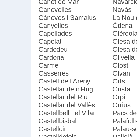
Canet de Mar
Navarcl
Canovelles
Navàs
Cànoves i Samalús
La Nou 
Canyelles
Òdena
Capellades
Olèrdol
Capolat
Olesa d
Cardedeu
Olesa d
Cardona
Olivella
Carme
Olost
Casserres
Olvan
Castell de l'Areny
Orís
Castellar de n'Hug
Oristà
Castellar del Riu
Orpí
Castellar del Vallès
Òrrius
Castellbell i el Vilar
Pacs de
Castellbisbal
Palafoll
Castellcir
Palau-so
Castelldefels
Pallejà