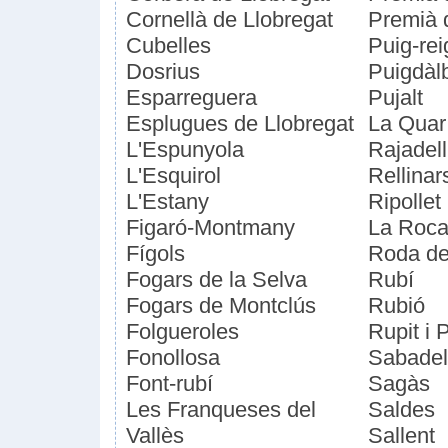
Cornellà de Llobregat
Premià 
Cubelles
Puig-rei
Dosrius
Puigdàl
Esparreguera
Pujalt
Esplugues de Llobregat
La Quar
L'Espunyola
Rajadell
L'Esquirol
Rellinar
L'Estany
Ripollet
Figaró-Montmany
La Roca 
Fígols
Roda de
Fogars de la Selva
Rubí
Fogars de Montclús
Rubió
Folgueroles
Rupit i P
Fonollosa
Sabadel
Font-rubí
Sagàs
Les Franqueses del
Saldes
Vallès
Sallent