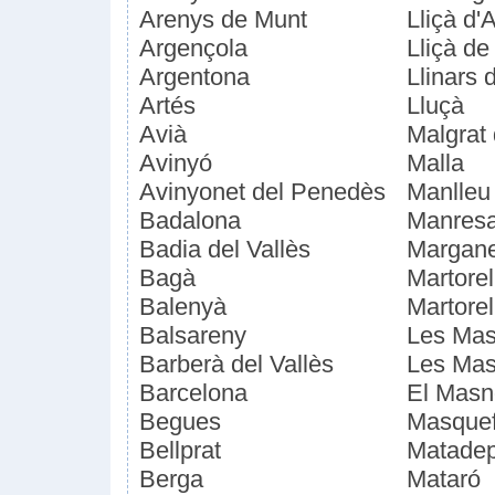
Arenys de Munt
Lliçà d'
Argençola
Lliçà de
Argentona
Llinars 
Artés
Lluçà
Avià
Malgrat
Avinyó
Malla
Avinyonet del Penedès
Manlleu
Badalona
Manres
Badia del Vallès
Margane
Bagà
Martorel
Balenyà
Martorel
Balsareny
Les Mas
Barberà del Vallès
Les Mas
Barcelona
El Mas
Begues
Masque
Bellprat
Matade
Berga
Mataró