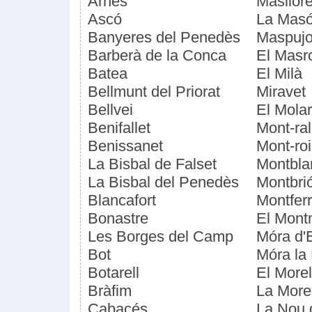
Arnes
Masllor
Ascó
La Mas
Banyeres del Penedès
Maspujo
Barberà de la Conca
El Masr
Batea
El Milà
Bellmunt del Priorat
Miravet
Bellvei
El Molar
Benifallet
Mont-ral
Benissanet
Mont-ro
La Bisbal de Falset
Montbla
La Bisbal del Penedès
Montbri
Blancafort
Montferr
Bonastre
El Mont
Les Borges del Camp
Móra d'
Bot
Móra la
Botarell
El Morel
Bràfim
La More
Cabacés
La Nou 