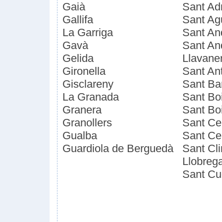
Gaià
Sant Ad
Gallifa
Sant Ag
La Garriga
Sant An
Gavà
Sant An
Gelida
Llavane
Gironella
Sant Ant
Gisclareny
Sant Ba
La Granada
Sant Boi
Granera
Sant Bo
Granollers
Sant Ceb
Gualba
Sant Ce
Guardiola de Berguedà
Sant Cl
Llobrega
Sant Cug