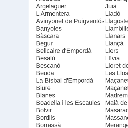
Argelaguer
Juià
L'Armentera
Lladó
Avinyonet de Puigventós
Llagost
Banyoles
Llambill
Bàscara
Llanars
Begur
Llançà
Bellcaire d'Empordà
Llers
Besalú
Llívia
Bescanó
Lloret d
Beuda
Les Llo
La Bisbal d'Empordà
Maçanet
Biure
Maçanet
Blanes
Madrem
Boadella i les Escaules
Maià de
Bolvir
Masara
Bordils
Massan
Borrassà
Merang