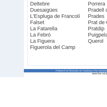
Deltebre
Porrera
Duesaigües
Pradell 
L'Espluga de Francolí
Prades
Falset
Prat de
La Fatarella
Pratdip
La Febró
Puigpel
La Figuera
Querol
Figuerola del Camp
Federació de Municipis de Catalunya | Via Laietan
www.fmc.cat