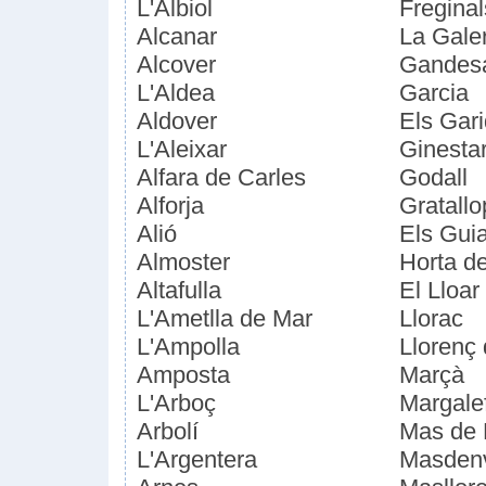
L'Albiol
Freginal
Alcanar
La Gale
Alcover
Gandes
L'Aldea
Garcia
Aldover
Els Gari
L'Aleixar
Ginesta
Alfara de Carles
Godall
Alforja
Gratallo
Alió
Els Gui
Almoster
Horta d
Altafulla
El Lloar
L'Ametlla de Mar
Llorac
L'Ampolla
Llorenç
Amposta
Marçà
L'Arboç
Margale
Arbolí
Mas de 
L'Argentera
Masden