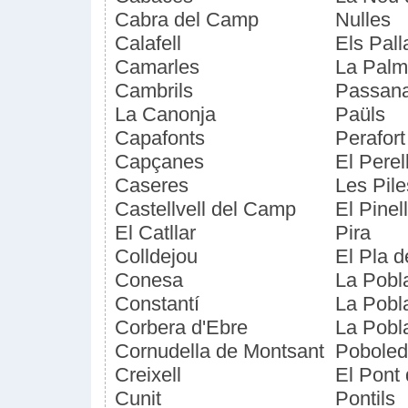
Cabra del Camp
Nulles
Calafell
Els Pall
Camarles
La Palm
Cambrils
Passanan
La Canonja
Paüls
Capafonts
Perafort
Capçanes
El Perel
Caseres
Les Pile
Castellvell del Camp
El Pinel
El Catllar
Pira
Colldejou
El Pla 
Conesa
La Pobl
Constantí
La Pobl
Corbera d'Ebre
La Pobl
Cornudella de Montsant
Pobole
Creixell
El Pont
Cunit
Pontils