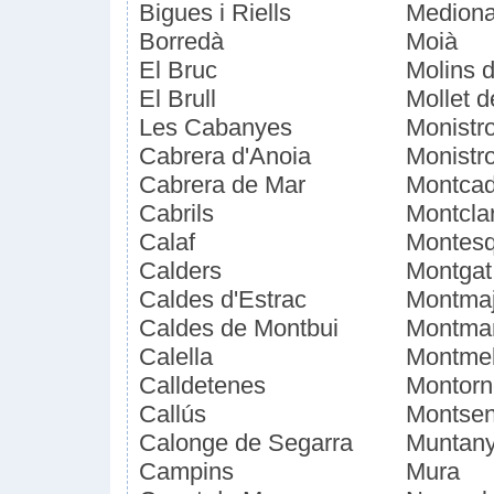
Bigues i Riells
Medion
Borredà
Moià
El Bruc
Molins 
El Brull
Mollet d
Les Cabanyes
Monistro
Cabrera d'Anoia
Monistro
Cabrera de Mar
Montcad
Cabrils
Montcla
Calaf
Montesq
Calders
Montgat
Caldes d'Estrac
Montmaj
Caldes de Montbui
Montma
Calella
Montme
Calldetenes
Montorn
Callús
Montse
Calonge de Segarra
Muntany
Campins
Mura