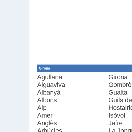
Girona
Agullana
Girona
Aiguaviva
Gombrè
Albanyà
Gualta
Albons
Guils d
Alp
Hostalri
Amer
Isòvol
Anglès
Jafre
Arbúcies
La Jonq