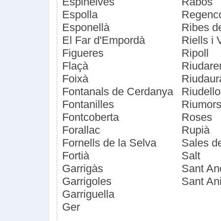
Espinelves
Rabós
Espolla
Regenc
Esponellà
Ribes d
El Far d'Empordà
Riells i
Figueres
Ripoll
Flaçà
Riudare
Foixà
Riudaur
Fontanals de Cerdanya
Riudello
Fontanilles
Riumor
Fontcoberta
Roses
Forallac
Rupià
Fornells de la Selva
Sales de
Fortià
Salt
Garrigàs
Sant An
Garrigoles
Sant Ani
Garriguella
Ger