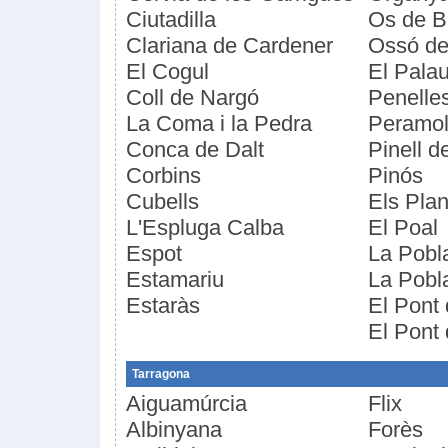
Ciutadilla
Os de B
Clariana de Cardener
Ossó de
El Cogul
El Palau
Coll de Nargó
Penelle
La Coma i la Pedra
Peramo
Conca de Dalt
Pinell d
Corbins
Pinós
Cubells
Els Plan
L'Espluga Calba
El Poal
Espot
La Pobl
Estamariu
La Pobl
Estaràs
El Pont
El Pont 
Tarragona
Aiguamúrcia
Flix
Albinyana
Forès