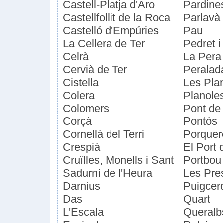
Castell-Platja d'Aro
Pardine
Castellfollit de la Roca
Parlavà
Castelló d'Empúries
Pau
La Cellera de Ter
Pedret 
Celrà
La Pera
Cervià de Ter
Peralad
Cistella
Les Pla
Colera
Planole
Colomers
Pont de
Corçà
Pontós
Cornellà del Terri
Porquer
Crespià
El Port 
Cruïlles, Monells i Sant
Portbou
Sadurní de l'Heura
Les Pre
Darnius
Puigcer
Das
Quart
L'Escala
Queralb