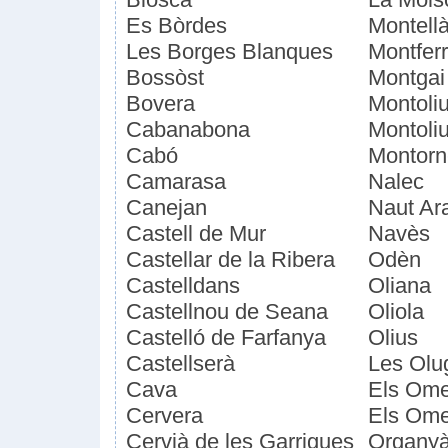
Es Bòrdes
Montellà
Les Borges Blanques
Montferr
Bossòst
Montgai
Bovera
Montoliu
Cabanabona
Montoli
Cabó
Montorn
Camarasa
Nalec
Canejan
Naut Ar
Castell de Mur
Navès
Castellar de la Ribera
Odèn
Castelldans
Oliana
Castellnou de Seana
Oliola
Castelló de Farfanya
Olius
Castellserà
Les Olu
Cava
Els Ome
Cervera
Els Ome
Cervià de les Garrigues
Organy