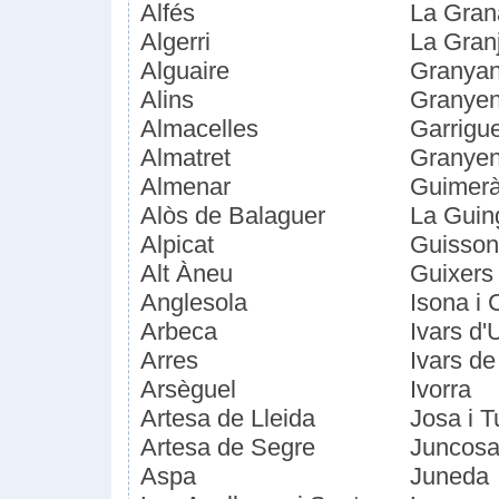
Alfés
La Gran
Algerri
La Gran
Alguaire
Granyan
Alins
Granyen
Almacelles
Garrigu
Almatret
Granyen
Almenar
Guimer
Alòs de Balaguer
La Guin
Alpicat
Guisso
Alt Àneu
Guixers
Anglesola
Isona i 
Arbeca
Ivars d'
Arres
Ivars d
Arsèguel
Ivorra
Artesa de Lleida
Josa i T
Artesa de Segre
Juncos
Aspa
Juneda