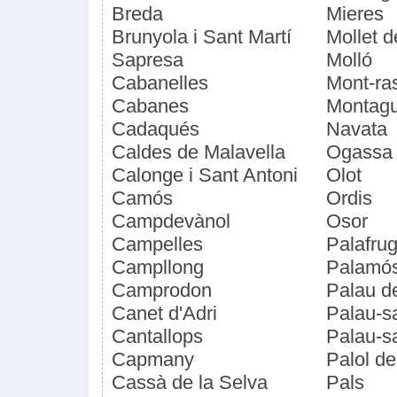
Breda
Mieres
Brunyola i Sant Martí
Mollet 
Sapresa
Molló
Cabanelles
Mont-ra
Cabanes
Montagut
Cadaqués
Navata
Caldes de Malavella
Ogassa
Calonge i Sant Antoni
Olot
Camós
Ordis
Campdevànol
Osor
Campelles
Palafrug
Campllong
Palamó
Camprodon
Palau d
Canet d'Adri
Palau-s
Cantallops
Palau-s
Capmany
Palol de
Cassà de la Selva
Pals