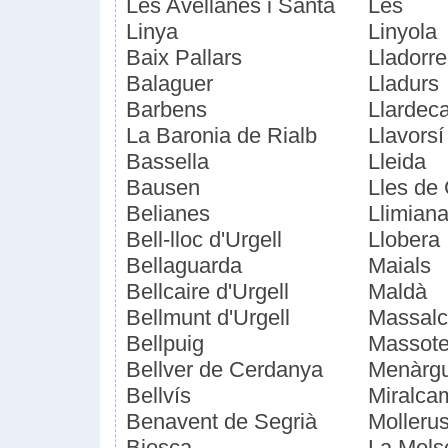
Les Avellanes i Santa
Les
Linya
Linyola
Baix Pallars
Lladorre
Balaguer
Lladurs
Barbens
Llardec
La Baronia de Rialb
Llavorsí
Bassella
Lleida
Bausen
Lles de
Belianes
Llimian
Bell-lloc d'Urgell
Llobera
Bellaguarda
Maials
Bellcaire d'Urgell
Maldà
Bellmunt d'Urgell
Massalc
Bellpuig
Massote
Bellver de Cerdanya
Menàrg
Bellvís
Miralca
Benavent de Segrià
Molleru
Biosca
La Mols