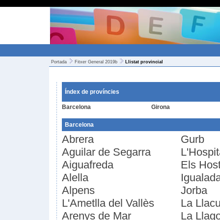
Portada
Fitxer General 2019b
Llistat provincial
Índex de províncies
Barcelona
Girona
Barcelona
Abrera
Gurb
Aguilar de Segarra
L'Hospit
Aiguafreda
Els Host
Alella
Igualad
Alpens
Jorba
L'Ametlla del Vallès
La Llac
Arenys de Mar
La Llag