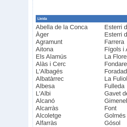
Lleida
Abella de la Conca
Esterri 
Àger
Esterri 
Agramunt
Farrera
Aitona
Fígols i
Els Alamús
La Flore
Alàs i Cerc
Fondare
L'Albagés
Forada
Albatàrrec
La Fulio
Albesa
Fulleda
L'Albi
Gavet d
Alcanó
Gimenell
Alcarràs
Font
Alcoletge
Golmés
Alfarràs
Gósol