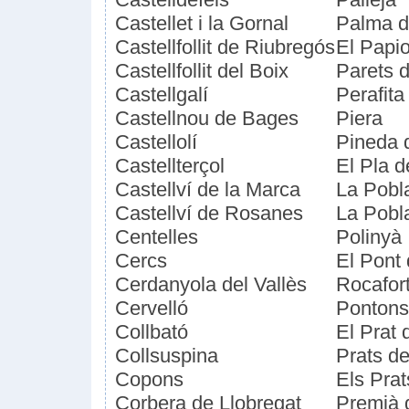
Castellet i la Gornal
Palma d
Castellfollit de Riubregós
El Papio
Castellfollit del Boix
Parets d
Castellgalí
Perafita
Castellnou de Bages
Piera
Castellolí
Pineda 
Castellterçol
El Pla 
Castellví de la Marca
La Pobl
Castellví de Rosanes
La Pobla
Centelles
Polinyà
Cercs
El Pont 
Cerdanyola del Vallès
Rocafor
Cervelló
Pontons
Collbató
El Prat 
Collsuspina
Prats d
Copons
Els Prat
Corbera de Llobregat
Premià 