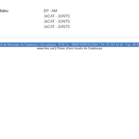
Mateu
EP - AM
JxCAT - JUNTS
JxCAT - JUNTS
JxCAT - JUNTS
ió de Municipis de Catalunya | Via Laietana, 33 6è 1a - 08003 BARCELONA | Tel. 93 310 44 04 - Fax: 93 3
www.fmc.cat
|
Fitxer d'ens locals de Catalunya