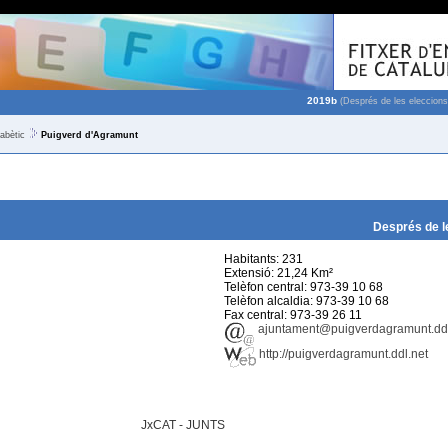
2019b
(Després de les eleccions
fabètic
Puigverd d'Agramunt
Després de l
Habitants: 231
Extensió: 21,24 Km²
Telèfon central: 973-39 10 68
Telèfon alcaldia: 973-39 10 68
Fax central: 973-39 26 11
ajuntament@puigverdagramunt.ddl
http://puigverdagramunt.ddl.net
JxCAT - JUNTS