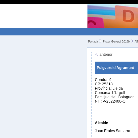
Portada
Fitxer General 2019b
Al
anterior
Puigverd d'Agramunt
Cendra, 9
CP: 25318
Província:
Lleida
Comarca:
L'Urgell
Partit judicial: Balaguer
NIF: P-2522400-G
Alcalde
Joan Eroles Samarra