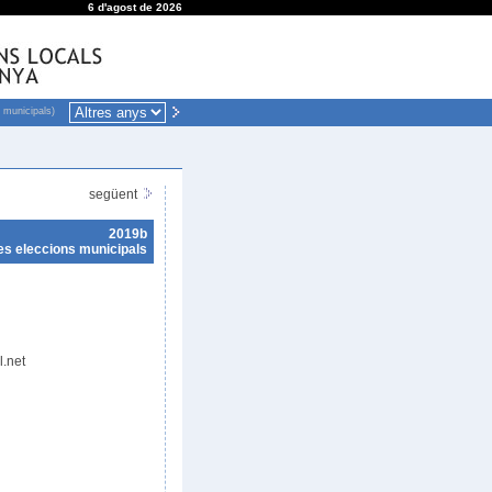
6 d'agost de 2026
 municipals)
següent
2019b
es eleccions municipals
.net