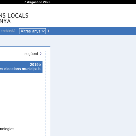
7 d'agost de 2026
 municipals)
següent
2019b
es eleccions municipals
cnologies