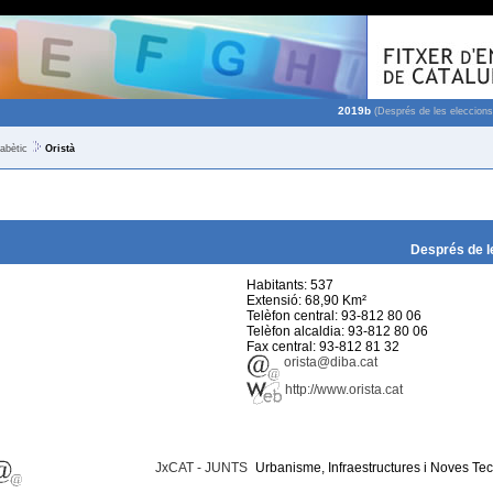
2019b
(Després de les eleccions
fabètic
Oristà
Després de l
Habitants: 537
Extensió: 68,90 Km²
Telèfon central: 93-812 80 06
Telèfon alcaldia: 93-812 80 06
Fax central: 93-812 81 32
orista@diba.cat
http://www.orista.cat
JxCAT - JUNTS
Urbanisme, Infraestructures i Noves Te