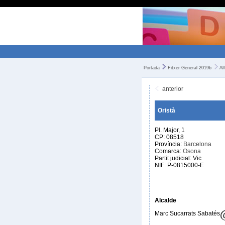
Portada
Fitxer General 2019b
Al
anterior
Oristà
Pl. Major, 1
CP: 08518
Província:
Barcelona
Comarca:
Osona
Partit judicial: Vic
NIF: P-0815000-E
Alcalde
Marc Sucarrats Sabatés