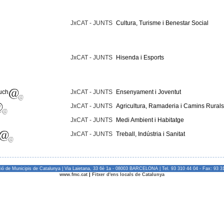
JxCAT - JUNTS
Cultura, Turisme i Benestar Social
JxCAT - JUNTS
Hisenda i Esports
uch
JxCAT - JUNTS
Ensenyament i Joventut
JxCAT - JUNTS
Agricultura, Ramaderia i Camins Rurals
JxCAT - JUNTS
Medi Ambient i Habitatge
JxCAT - JUNTS
Treball, Indústria i Sanitat
ió de Municipis de Catalunya | Via Laietana, 33 6è 1a - 08003 BARCELONA | Tel. 93 310 44 04 - Fax: 93 3
www.fmc.cat
|
Fitxer d'ens locals de Catalunya