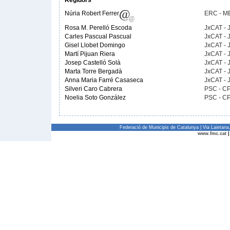
Regidors
Núria Robert Ferrer
ERC - M
Rosa M. Perelló Escoda
JxCAT -
Carles Pascual Pascual
JxCAT -
Gisel Llobet Domingo
JxCAT -
Martí Pijuan Riera
JxCAT -
Josep Castelló Solà
JxCAT -
Marta Torre Bergadà
JxCAT -
Anna Maria Farré Casaseca
JxCAT -
Silveri Caro Cabrera
PSC - C
Noelia Soto González
PSC - C
Federació de Municipis de Catalunya | Via Laietan
www.fmc.cat