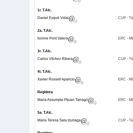
1r. T.Alc.
Daniel Esqué Vidal
CUP - Tà
2a. T.Alc.
Ivonne Pont Valera
ERC - M
3r. T.Alc.
Carlos Vílchez Ribera
CUP - Tà
4t. T.Alc.
Xavier Rossell Aparicio
ERC - M
Regidora
Maria Assumpta Pijuan Tarragó
ERC - M
5a. T.Alc.
Maria Teresa Sala Izuriaga
CUP - Tà