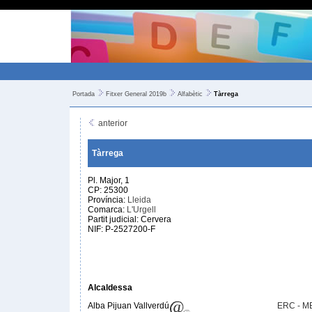
Portada
Fitxer General 2019b
Alfabètic
Tàrrega
anterior
Tàrrega
Pl. Major, 1
CP: 25300
Província:
Lleida
Comarca:
L'Urgell
Partit judicial: Cervera
NIF: P-2527200-F
Alcaldessa
Alba Pijuan Vallverdú
ERC - M