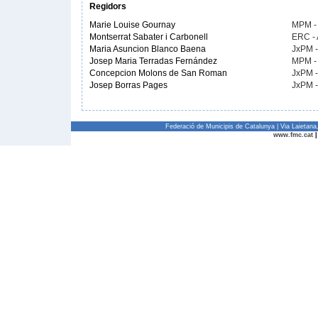
Regidors
Marie Louise Gournay
MPM -
Montserrat Sabater i Carbonell
ERC -
Maria Asuncion Blanco Baena
JxPM 
Josep Maria Terradas Fernández
MPM -
Concepcion Molons de San Roman
JxPM 
Josep Borras Pages
JxPM 
Federació de Municipis de Catalunya | Via Laietan
www.fmc.cat