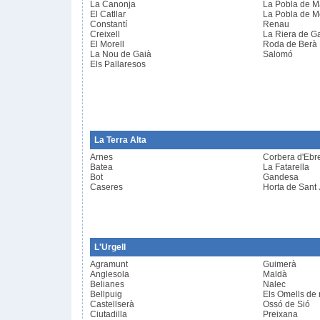
La Canonja
La Pobla de M
El Catllar
La Pobla de M
Constantí
Renau
Creixell
La Riera de G
El Morell
Roda de Berà
La Nou de Gaià
Salomó
Els Pallaresos
La Terra Alta
Arnes
Corbera d'Ebr
Batea
La Fatarella
Bot
Gandesa
Caseres
Horta de Sant
L'Urgell
Agramunt
Guimerà
Anglesola
Maldà
Belianes
Nalec
Bellpuig
Els Omells de
Castellserà
Ossó de Sió
Ciutadilla
Preixana