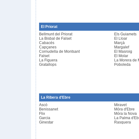
El Priorat
Bellmunt del Priorat
Els Guiamets
La Bisbal de Falset
El Lloar
Cabacés
Marçà
Capçanes
Margalef
Cornudella de Montsant
El Masroig
Falset
El Molar
La Figuera
La Morera de 
Gratallops
Poboleda
La Ribera d'Ebre
Ascó
Miravet
Benissanet
Móra d'Ebre
Flix
Móra la Nova
Garcia
La Palma d'Eb
Ginestar
Rasquera