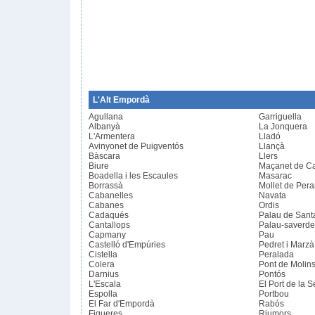
L'Alt Empordà
Agullana
Garriguella
Albanyà
La Jonquera
L'Armentera
Lladó
Avinyonet de Puigventós
Llançà
Bàscara
Llers
Biure
Maçanet de C
Boadella i les Escaules
Masarac
Borrassà
Mollet de Per
Cabanelles
Navata
Cabanes
Ordis
Cadaqués
Palau de Santa
Cantallops
Palau-saverde
Capmany
Pau
Castelló d'Empúries
Pedret i Marzà
Cistella
Peralada
Colera
Pont de Molin
Darnius
Pontós
L'Escala
El Port de la S
Espolla
Portbou
El Far d'Empordà
Rabós
Figueres
Riumors