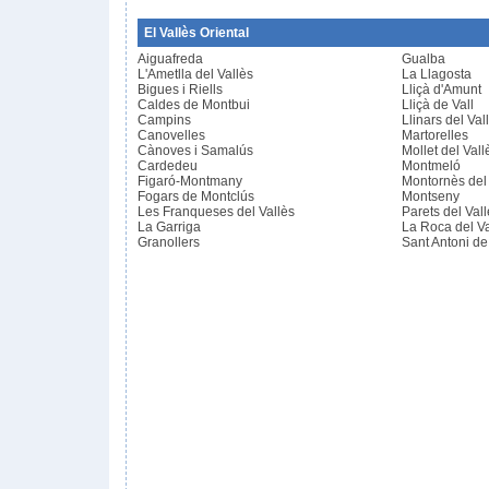
El Vallès Oriental
Aiguafreda
Gualba
L'Ametlla del Vallès
La Llagosta
Bigues i Riells
Lliçà d'Amunt
Caldes de Montbui
Lliçà de Vall
Campins
Llinars del Val
Canovelles
Martorelles
Cànoves i Samalús
Mollet del Vall
Cardedeu
Montmeló
Figaró-Montmany
Montornès del 
Fogars de Montclús
Montseny
Les Franqueses del Vallès
Parets del Val
La Garriga
La Roca del Va
Granollers
Sant Antoni de