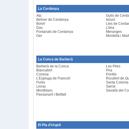
La Cerdanya
Alp
Guils de Cerd
Bellver de Cerdanya
Isòvol
Bolvir
Lles de Cerda
Das
Llívia
Fontanals de Cerdanya
Meranges
Ger
Montellà i Mart
La Conca de Barberà
Barberà de la Conca
Les Piles
Blancafort
Pira
Conesa
Pontils
L'Espluga de Francolí
Rocafort de Qu
Forès
Santa Coloma 
Llorac
Sarral
Montblanc
Savallà del C
Passanant i Belltall
El Pla d'Urgell