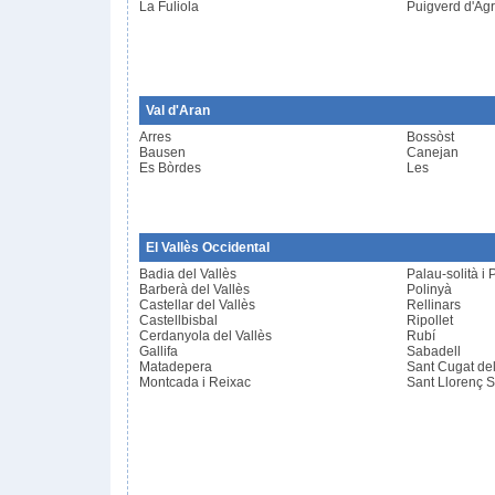
La Fuliola
Puigverd d'Ag
Val d'Aran
Arres
Bossòst
Bausen
Canejan
Es Bòrdes
Les
El Vallès Occidental
Badia del Vallès
Palau-solità i
Barberà del Vallès
Polinyà
Castellar del Vallès
Rellinars
Castellbisbal
Ripollet
Cerdanyola del Vallès
Rubí
Gallifa
Sabadell
Matadepera
Sant Cugat del
Montcada i Reixac
Sant Llorenç S