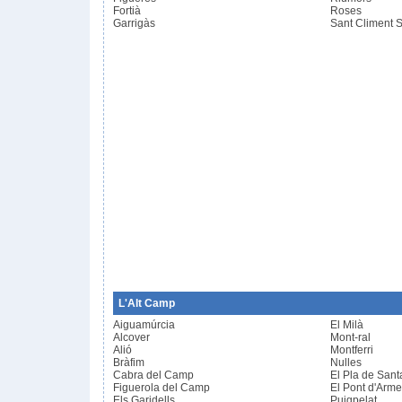
Fortià
Roses
Garrigàs
Sant Climent 
L'Alt Camp
Aiguamúrcia
El Milà
Alcover
Mont-ral
Alió
Montferri
Bràfim
Nulles
Cabra del Camp
El Pla de Sant
Figuerola del Camp
El Pont d'Arme
Els Garidells
Puigpelat