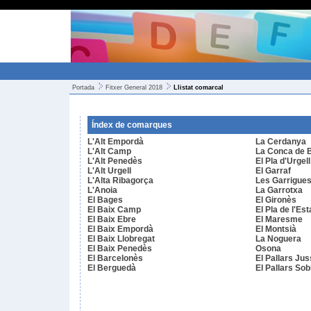
Portada
Fitxer General 2018
Llistat comarcal
Índex de comarques
L'Alt Empordà
La Cerdanya
L'Alt Camp
La Conca de 
L'Alt Penedès
El Pla d'Urgell
L'Alt Urgell
El Garraf
L'Alta Ribagorça
Les Garrigue
L'Anoia
La Garrotxa
El Bages
El Gironès
El Baix Camp
El Pla de l'Es
El Baix Ebre
El Maresme
El Baix Empordà
El Montsià
El Baix Llobregat
La Noguera
El Baix Penedès
Osona
El Barcelonès
El Pallars Ju
El Berguedà
El Pallars Sob