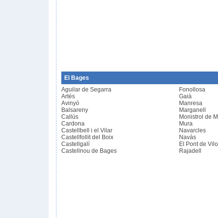
El Bages
Aguilar de Segarra
Fonollosa
Artés
Gaià
Avinyó
Manresa
Balsareny
Marganell
Callús
Monistrol de M
Cardona
Mura
Castellbell i el Vilar
Navarcles
Castellfollit del Boix
Navàs
Castellgalí
El Pont de Vil
Castellnou de Bages
Rajadell