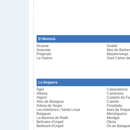
El Montsià
Alcanar
Godall
Amposta
Mas de Barbe
Freginals
Masdenverge
La Galera
Sant Carles de
La Noguera
Àger
Cabanabona
Albesa
Camarasa
Algerri
Castelló de Fa
Alòs de Balaguer
Cubells
Artesa de Segre
Foradada
Les Avellanes i Santa Linya
Ivars de Nogu
Balaguer
Menàrguens
La Baronia de Rialb
Montgai
Bellcaire d'Urgell
Oliola
Bellmunt d'Urgell
Os de Balague