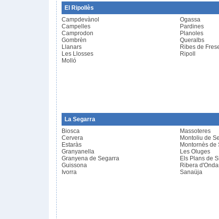
El Ripollès
Campdevànol
Ogassa
Campelles
Pardines
Camprodon
Planoles
Gombrèn
Queralbs
Llanars
Ribes de Fres
Les Llosses
Ripoll
Molló
La Segarra
Biosca
Massoteres
Cervera
Montoliu de S
Estaràs
Montornès de 
Granyanella
Les Oluges
Granyena de Segarra
Els Plans de S
Guissona
Ribera d'Onda
Ivorra
Sanaüja