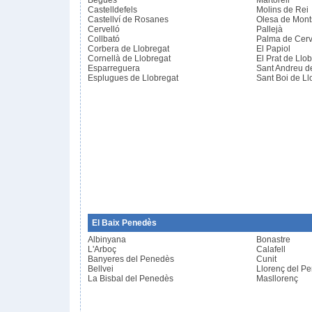
Begues
Martorell
Castelldefels
Molins de Rei
Castellví de Rosanes
Olesa de Mont
Cervelló
Pallejà
Collbató
Palma de Cerv
Corbera de Llobregat
El Papiol
Cornellà de Llobregat
El Prat de Llo
Esparreguera
Sant Andreu d
Esplugues de Llobregat
Sant Boi de Ll
El Baix Penedès
Albinyana
Bonastre
L'Arboç
Calafell
Banyeres del Penedès
Cunit
Bellvei
Llorenç del P
La Bisbal del Penedès
Masllorenç