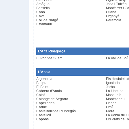
Alàs i Cerc
Fígols i Alinyà
Arsèguel
Josa i Tuixén
Bassella
Montferrer i Ca
Cabó
Oliana
Cava
Organyà
Coll de Nargó
Peramola
Estamariu
L'Alta Ribagorça
El Pont de Suert
La Vall de Boí
L'Anoia
Argençola
Els Hostalets 
Bellprat
Igualada
El Bruc
Jorba
Cabrera d'Anoia
La Llacuna
Calaf
Masquefa
Calonge de Segarra
Montmaneu
Capellades
Òdena
Carme
Orpí
Castellfollit de Riubregós
Piera
Castellolí
La Pobla de C
Copons
Els Prats de R