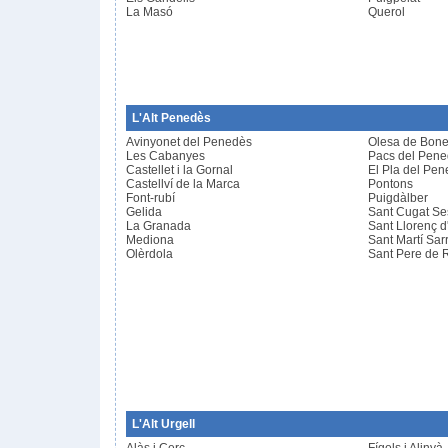
La Masó
Querol
L'Alt Penedès
Avinyonet del Penedès
Olesa de Bone
Les Cabanyes
Pacs del Pen
Castellet i la Gornal
El Pla del Pe
Castellví de la Marca
Pontons
Font-rubí
Puigdàlber
Gelida
Sant Cugat Se
La Granada
Sant Llorenç d
Mediona
Sant Martí Sar
Olèrdola
Sant Pere de R
L'Alt Urgell