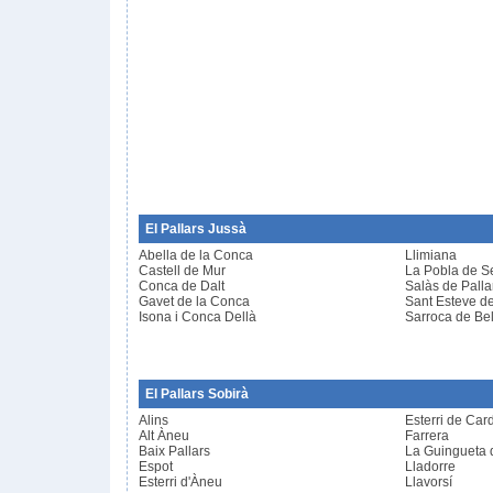
El Pallars Jussà
Abella de la Conca
Llimiana
Castell de Mur
La Pobla de S
Conca de Dalt
Salàs de Palla
Gavet de la Conca
Sant Esteve de
Isona i Conca Dellà
Sarroca de Bel
El Pallars Sobirà
Alins
Esterri de Car
Alt Àneu
Farrera
Baix Pallars
La Guingueta 
Espot
Lladorre
Esterri d'Àneu
Llavorsí