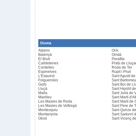
Osona
Alpens
Orís
Balenyà
Oristà
El Brull
Perafita
Calldetenes
Prats de Lluç
Centelles
Roda de Ter
Espinelves
Rupit i Pruit
L'Esquirol
Sant Agustí de
Folgueroles
Sant Bartomeu
Gurb
Sant Boi de L
Lluçà
Sant Hipòlit de
Malla
Sant Julià de V
Manlleu
Sant Martí d'A
Les Masies de Roda
Sant Martí de 
Les Masies de Voltregà
Sant Pere de T
Montesquiu
Sant Quirze d
Muntanyola
Sant Sadurní 
Olost
Sant Vicenç de