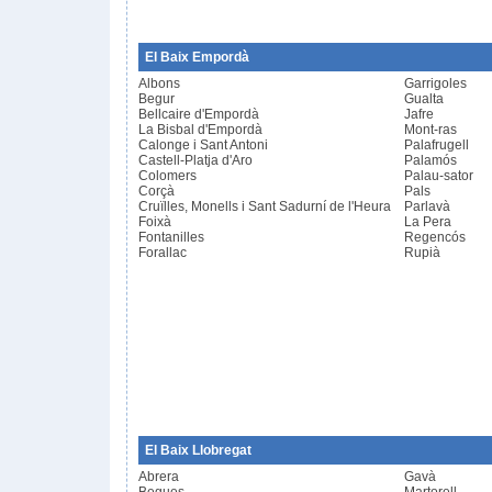
El Baix Empordà
Albons
Garrigoles
Begur
Gualta
Bellcaire d'Empordà
Jafre
La Bisbal d'Empordà
Mont-ras
Calonge i Sant Antoni
Palafrugell
Castell-Platja d'Aro
Palamós
Colomers
Palau-sator
Corçà
Pals
Cruïlles, Monells i Sant Sadurní de l'Heura
Parlavà
Foixà
La Pera
Fontanilles
Regencós
Forallac
Rupià
El Baix Llobregat
Abrera
Gavà