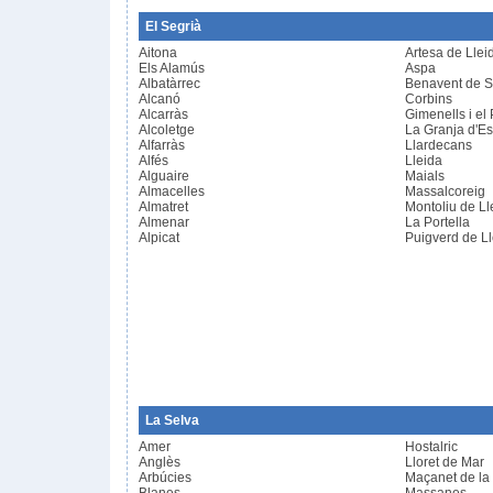
El Segrià
Aitona
Artesa de Llei
Els Alamús
Aspa
Albatàrrec
Benavent de S
Alcanó
Corbins
Alcarràs
Gimenells i el 
Alcoletge
La Granja d'E
Alfarràs
Llardecans
Alfés
Lleida
Alguaire
Maials
Almacelles
Massalcoreig
Almatret
Montoliu de Ll
Almenar
La Portella
Alpicat
Puigverd de L
La Selva
Amer
Hostalric
Anglès
Lloret de Mar
Arbúcies
Maçanet de la