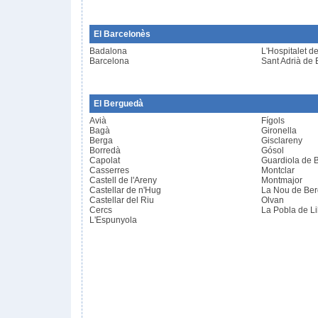
El Barcelonès
Badalona
L'Hospitalet d
Barcelona
Sant Adrià de
El Berguedà
Avià
Fígols
Bagà
Gironella
Berga
Gisclareny
Borredà
Gósol
Capolat
Guardiola de 
Casserres
Montclar
Castell de l'Areny
Montmajor
Castellar de n'Hug
La Nou de Be
Castellar del Riu
Olvan
Cercs
La Pobla de Lil
L'Espunyola