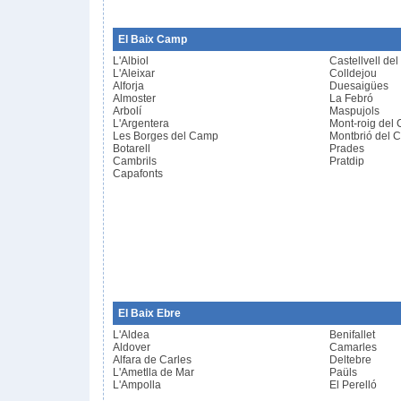
El Baix Camp
L'Albiol
Castellvell de
L'Aleixar
Colldejou
Alforja
Duesaigües
Almoster
La Febró
Arbolí
Maspujols
L'Argentera
Mont-roig del
Les Borges del Camp
Montbrió del 
Botarell
Prades
Cambrils
Pratdip
Capafonts
El Baix Ebre
L'Aldea
Benifallet
Aldover
Camarles
Alfara de Carles
Deltebre
L'Ametlla de Mar
Paüls
L'Ampolla
El Perelló