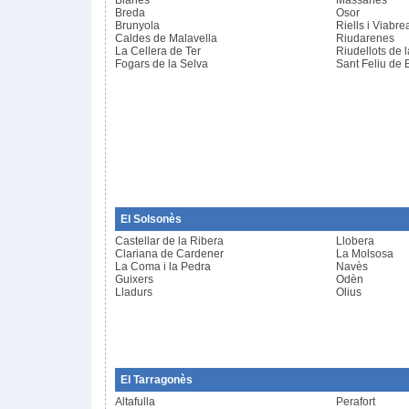
Blanes
Massanes
Breda
Osor
Brunyola
Riells i Viabre
Caldes de Malavella
Riudarenes
La Cellera de Ter
Riudellots de 
Fogars de la Selva
Sant Feliu de 
El Solsonès
Castellar de la Ribera
Llobera
Clariana de Cardener
La Molsosa
La Coma i la Pedra
Navès
Guixers
Odèn
Lladurs
Olius
El Tarragonès
Altafulla
Perafort