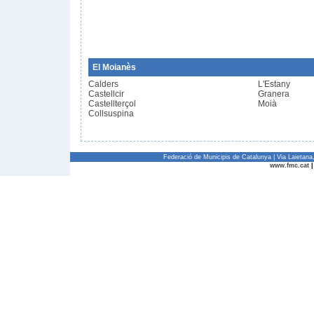
El Moianès
Calders
L'Estany
Castellcir
Granera
Castellterçol
Moià
Collsuspina
Federació de Municipis de Catalunya | Via Laietan
www.fmc.cat