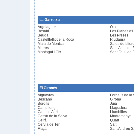
La Garrotxa
Argelaguer
Olot
Besalú
Les Planes d'
Beuda
Les Preses
Castellfollit de la Roca
Riudaura
Maià de Montcal
Sales de Llier
Mieres
Sant Aniol de 
Montagut i Oix
Sant Feliu de 
El Gironès
Aiguaviva
Fornells de la
Bescanó
Girona
Bordils
Juià
Campllong
Llagostera
Canet d'Adri
Llambilles
Cassà de la Selva
Madremanya
Celrà
Quart
Cervià de Ter
Salt
Flaçà
Sant Andreu S