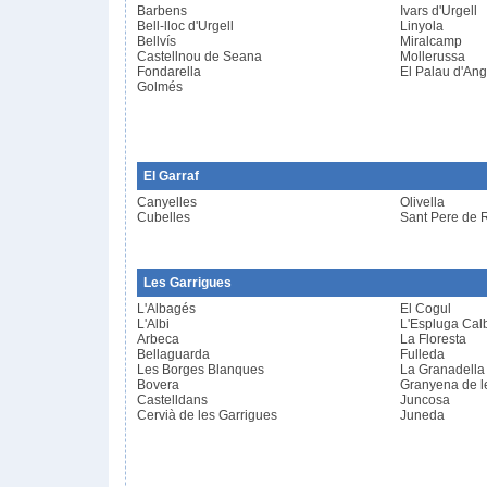
Barbens
Ivars d'Urgell
Bell-lloc d'Urgell
Linyola
Bellvís
Miralcamp
Castellnou de Seana
Mollerussa
Fondarella
El Palau d'Ang
Golmés
El Garraf
Canyelles
Olivella
Cubelles
Sant Pere de 
Les Garrigues
L'Albagés
El Cogul
L'Albi
L'Espluga Cal
Arbeca
La Floresta
Bellaguarda
Fulleda
Les Borges Blanques
La Granadella
Bovera
Granyena de l
Castelldans
Juncosa
Cervià de les Garrigues
Juneda