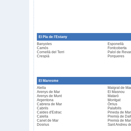
El Pla de l'Estany
Banyoles
Esponellà
Camós
Fontcoberta
Cornellà del Terri
Palol de Revar
Crespià
Porqueres
El Maresme
Alella
Malgrat de Ma
Arenys de Mar
El Masnou
Arenys de Munt
Mataró
Argentona
Montgat
Cabrera de Mar
Òrrius
Cabrils
Palafolls
Caldes d'Estrac
Pineda de Mar
Calella
Premià de Dal
Canet de Mar
Premià de Mar
Dosrius
Sant Andreu d