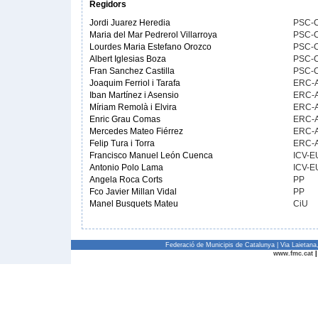
Regidors
Jordi Juarez Heredia
PSC-
Maria del Mar Pedrerol Villarroya
PSC-
Lourdes Maria Estefano Orozco
PSC-
Albert Iglesias Boza
PSC-
Fran Sanchez Castilla
PSC-
Joaquim Ferriol i Tarafa
ERC-
Iban Martínez i Asensio
ERC-
Míriam Remolà i Elvira
ERC-
Enric Grau Comas
ERC-
Mercedes Mateo Fiérrez
ERC-
Felip Tura i Torra
ERC-
Francisco Manuel León Cuenca
ICV-E
Antonio Polo Lama
ICV-E
Angela Roca Corts
PP
Fco Javier Millan Vidal
PP
Manel Busquets Mateu
CiU
Federació de Municipis de Catalunya | Via Laietan
www.fmc.cat