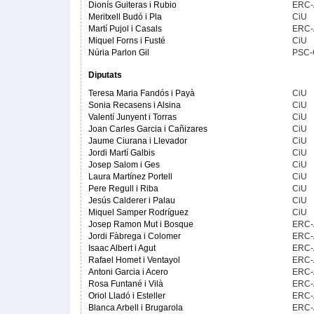
Dionís Guiteras i Rubio
ERC
Meritxell Budó i Pla
CiU
Martí Pujol i Casals
ERC
Miquel Forns i Fusté
CiU
Núria Parlon Gil
PSC-
Diputats
Teresa Maria Fandós i Payà
CiU
Sonia Recasens i Alsina
CiU
Valentí Junyent i Torras
CiU
Joan Carles Garcia i Cañizares
CiU
Jaume Ciurana i Llevador
CiU
Jordi Martí Galbis
CiU
Josep Salom i Ges
CiU
Laura Martínez Portell
CiU
Pere Regull i Riba
CiU
Jesús Calderer i Palau
CiU
Miquel Samper Rodríguez
CiU
Josep Ramon Mut i Bosque
ERC
Jordi Fàbrega i Colomer
ERC
Isaac Albert i Agut
ERC
Rafael Homet i Ventayol
ERC
Antoni Garcia i Acero
ERC
Rosa Funtané i Vilà
ERC
Oriol Lladó i Esteller
ERC
Blanca Arbell i Brugarola
ERC