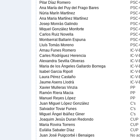
Pilar Díaz Romero
PSC-
Ana María del Puy del Frago Bares
PSC-
Núria Marín Martínez
PSC-
Ana Maria Martínez Martínez
PSC-
Josep Monràs Galindo
PSC-
Miquel González Monforte
PSC-
Carlos Ruiz Novella
PSC-
Montserrat Ballarin Espuna
PSC-
Lluís Tomàs Moreno
PSC-
Arnau Funes Romero
IC-V
Carles Rodríguez Herencia
IC-V
Alexandra Sevilla Oliveras
IC-V
Maria de los Ángeles Gallardo Borrega
IC-V
Isabel Garcia Ripoll
IC-V
Laura Pérez Castaño
IC-V
Jaume Asens Llodrà
IC-V
Xavier Mulleras Vinzia
PP
Ramón Riera Macia
PP
Manuel Reyes López
PP
Juan Miguel López González
C's
Salvador Tovar Funes
C's
Miguel Ángel Ibáñez Giner
C's
Joaquim Jesús Duran Redondo
CUP
Maria Rovira Torrens
CUP
Eulàlia Sabater Díaz
CUP
Juan José Puigcorbé i Benaiges
No ad