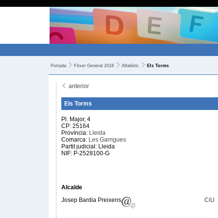
Portada
Fitxer General 2018
Alfabètic
Els Torms
anterior
Els Torms
Pl. Major, 4
CP: 25164
Província:
Lleida
Comarca:
Les Garrigues
Partit judicial: Lleida
NIF: P-2528100-G
Alcalde
Josep Bardia Preixens
CiU