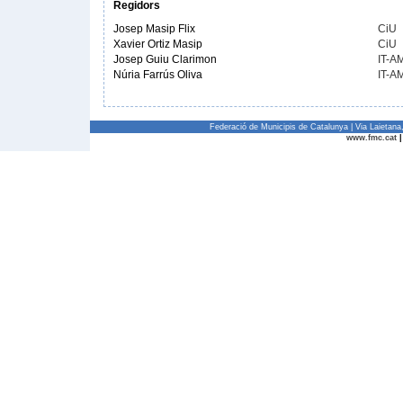
Regidors
Josep Masip Flix
CiU
Xavier Ortiz Masip
CiU
Josep Guiu Clarimon
IT-A
Núria Farrús Oliva
IT-A
Federació de Municipis de Catalunya | Via Laietan
www.fmc.cat