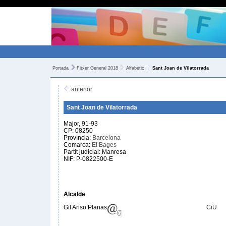
Portada
Fitxer General 2018
Alfabètic
Sant Joan de Vilatorrada
anterior
Sant Joan de Vilatorrada
Major, 91-93
CP: 08250
Província:
Barcelona
Comarca:
El Bages
Partit judicial: Manresa
NIF: P-0822500-E
Alcalde
Gil Ariso Planas
CiU