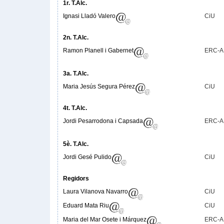
1r. T.Alc.
Ignasi Lladó Valero
CiU
2n. T.Alc.
Ramon Planell i Gabernet
ERC-
3a. T.Alc.
Maria Jesús Segura Pérez
CiU
4t. T.Alc.
Jordi Pesarrodona i Capsada
ERC-
5è. T.Alc.
Jordi Gesé Pulido
CiU
Regidors
Laura Vilanova Navarro
CiU
Eduard Mata Riu
CiU
Maria del Mar Osete i Márquez
ERC-