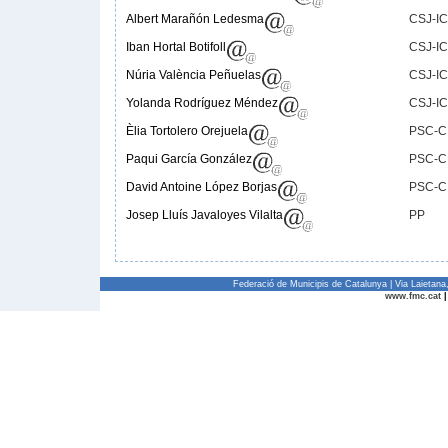
Albert Marañón Ledesma
CSJ-I
Iban Hortal Botifoll
CSJ-I
Núria València Peñuelas
CSJ-I
Yolanda Rodríguez Méndez
CSJ-I
Èlia Tortolero Orejuela
PSC-C
Paqui García González
PSC-C
David Antoine López Borjas
PSC-C
Josep Lluís Javaloyes Vilalta
PP
Federació de Municipis de Catalunya | Via Laietan
www.fmc.cat