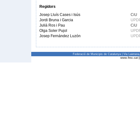
Regidors
Josep Lluís Cases i Isús
CiU
Jordi Bruna i Garcia
UPD
Julià Ros i Pau
CiU
Olga Soler Pujol
UPD
Josep Fernández Luzón
UPD
Federació de Municipis de Catalunya | Via Laietan
www.fmc.cat