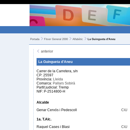
Portada
Fitxer General 2000
Alfabètic
La Guingueta d'Aneu
anterior
La Guingueta d'Aneu
Carrer de la Carretera, s/n
CP: 25597
Província:
Lleida
Comarca:
Pallars Sobirà
Partit judicial: Tremp
NIF: P-2514800-H
Alcalde
Genar Cervós i Pedescoll
CiU
1a. T.Alc.
Raquel Cases i Blasi
CiU