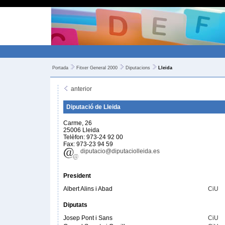
Portada
Fitxer General 2000
Diputacions
Lleida
anterior
Diputació de Lleida
Carme, 26
25006 Lleida
Telèfon: 973-24 92 00
Fax: 973-23 94 59
diputacio@diputaciolleida.es
President
Albert Alins i Abad
CiU
Diputats
Josep Pont i Sans
CiU