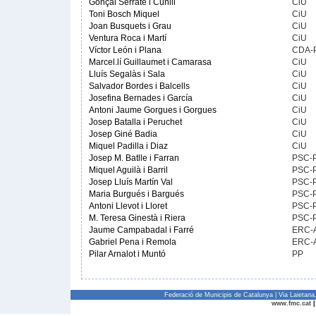
Gonçal Serrate i Cunill
CiU
Toni Bosch Miquel
CiU
Joan Busquets i Grau
CiU
Ventura Roca i Martí
CiU
Víctor León i Plana
CDA-
Marcel.lí Guillaumet i Camarasa
CiU
Lluís Segalàs i Sala
CiU
Salvador Bordes i Balcells
CiU
Josefina Bernades i García
CiU
Antoni Jaume Gorgues i Gorgues
CiU
Josep Batalla i Peruchet
CiU
Josep Giné Badia
CiU
Miquel Padilla i Diaz
CiU
Josep M. Batlle i Farran
PSC-
Miquel Aguilà i Barril
PSC-
Josep Lluís Martín Val
PSC-
Maria Burgués i Bargués
PSC-
Antoni Llevot i Lloret
PSC-
M. Teresa Ginestà i Riera
PSC-
Jaume Campabadal i Farré
ERC-
Gabriel Pena i Remola
ERC-
Pilar Arnalot i Muntó
PP
Federació de Municipis de Catalunya | Via Laietan
www.fmc.cat