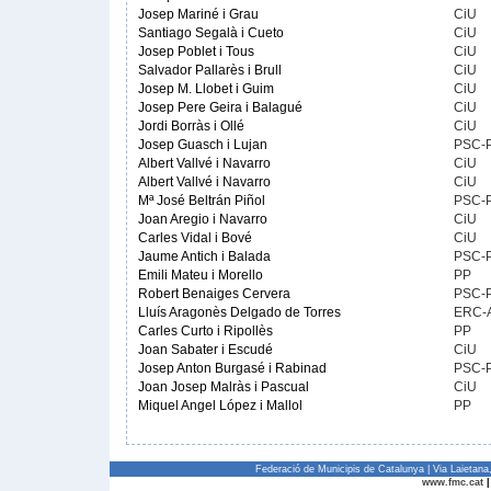
Josep Mariné i Grau
CiU
Santiago Segalà i Cueto
CiU
Josep Poblet i Tous
CiU
Salvador Pallarès i Brull
CiU
Josep M. Llobet i Guim
CiU
Josep Pere Geira i Balagué
CiU
Jordi Borràs i Ollé
CiU
Josep Guasch i Lujan
PSC-
Albert Vallvé i Navarro
CiU
Albert Vallvé i Navarro
CiU
Mª José Beltrán Piñol
PSC-
Joan Aregio i Navarro
CiU
Carles Vidal i Bové
CiU
Jaume Antich i Balada
PSC-
Emili Mateu i Morello
PP
Robert Benaiges Cervera
PSC-
Lluís Aragonès Delgado de Torres
ERC-
Carles Curto i Ripollès
PP
Joan Sabater i Escudé
CiU
Josep Anton Burgasé i Rabinad
PSC-
Joan Josep Malràs i Pascual
CiU
Miquel Angel López i Mallol
PP
Federació de Municipis de Catalunya | Via Laietan
www.fmc.cat