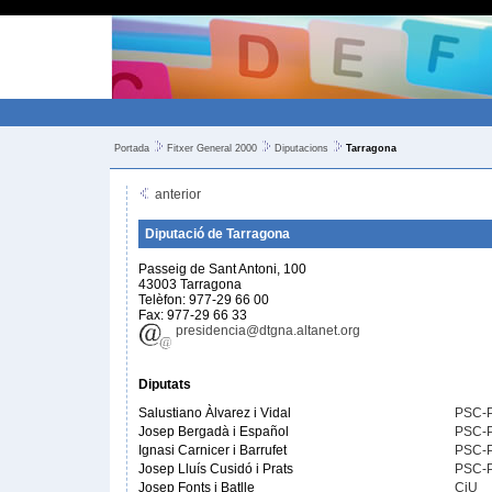
Portada
Fitxer General 2000
Diputacions
Tarragona
anterior
Diputació de Tarragona
Passeig de Sant Antoni, 100
43003 Tarragona
Telèfon: 977-29 66 00
Fax: 977-29 66 33
presidencia@dtgna.altanet.org
Diputats
Salustiano Àlvarez i Vidal
PSC-
Josep Bergadà i Español
PSC-
Ignasi Carnicer i Barrufet
PSC-
Josep Lluís Cusidó i Prats
PSC-
Josep Fonts i Batlle
CiU