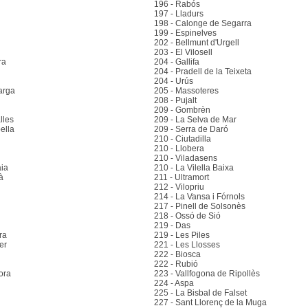
196 - Rabós
197 - Lladurs
198 - Calonge de Segarra
199 - Espinelves
202 - Bellmunt d'Urgell
203 - El Vilosell
ra
204 - Gallifa
204 - Pradell de la Teixeta
204 - Urús
arga
205 - Massoteres
208 - Pujalt
209 - Gombrèn
lles
209 - La Selva de Mar
ella
209 - Serra de Daró
210 - Ciutadilla
210 - Llobera
210 - Viladasens
aia
210 - La Vilella Baixa
à
211 - Ultramort
212 - Vilopriu
214 - La Vansa i Fórnols
217 - Pinell de Solsonès
218 - Ossó de Sió
219 - Das
ra
219 - Les Piles
er
221 - Les Llosses
222 - Biosca
222 - Rubió
ora
223 - Vallfogona de Ripollès
224 - Aspa
225 - La Bisbal de Falset
227 - Sant Llorenç de la Muga