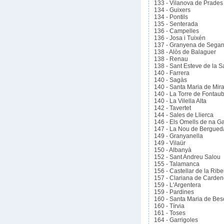
133 - Vilanova de Prades
134 - Guixers
134 - Pontils
135 - Senterada
136 - Campelles
136 - Josa i Tuixén
137 - Granyena de Segar
138 - Alòs de Balaguer
138 - Renau
138 - Sant Esteve de la S
140 - Farrera
140 - Sagàs
140 - Santa Maria de Mira
140 - La Torre de Fontaub
140 - La Vilella Alta
142 - Tavertet
144 - Sales de Llierca
146 - Els Omells de na G
147 - La Nou de Bergued
149 - Granyanella
149 - Vilaür
150 - Albanyà
152 - Sant Andreu Salou
155 - Talamanca
156 - Castellar de la Ribe
157 - Clariana de Carden
159 - L'Argentera
159 - Pardines
160 - Santa Maria de Bes
160 - Tírvia
161 - Toses
164 - Garrigoles