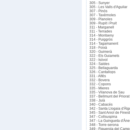
305 - Sunyer
305 - Les Valls d'Aguilar
307 - Pinós
307 - Tavèrnoles
309 - Planoles
309 - Rupit i Pruit
311 - Marganell
311 - Terrades
314 - Montseny
314 - Puiggròs
314 - Tagamanent
318 - Foixà
320 - Guimerà
322 - Els Guiamets
322 - Isòvol
324 - Saldes
325 - Bellaguarda
326 - Cantallops
331 - Alfés
332 - Bovera
332 - Copons
335 - Mieres
335 - Vilanova de Sau
337 - Bellmunt del Priorat
338 - Juià
340 - Cabacés
342 - Santa Llogaia d'Àl
345 - Sant Aniol de Finest
347 - Collsuspina
347 - La Guingueta d'Àn
348 - Torre-serona
349 - Figuerola del Camp