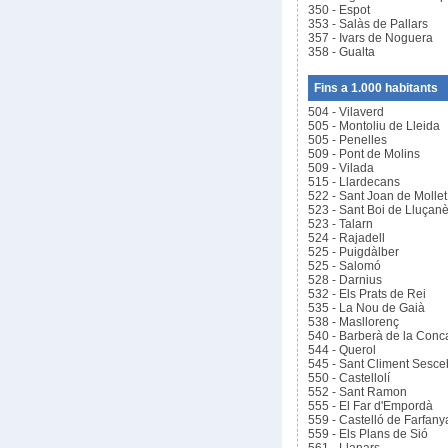
350 - Espot
353 - Salàs de Pallars
357 - Ivars de Noguera
358 - Gualta
Fins a 1.000 habitants
504 - Vilaverd
505 - Montoliu de Lleida
505 - Penelles
509 - Pont de Molins
509 - Vilada
515 - Llardecans
522 - Sant Joan de Mollet
523 - Sant Boi de Lluçan
523 - Talarn
524 - Rajadell
525 - Puigdàlber
525 - Salomó
528 - Darnius
532 - Els Prats de Rei
535 - La Nou de Gaià
538 - Masllorenç
540 - Barberà de la Conc
544 - Querol
545 - Sant Climent Sesc
550 - Castellolí
552 - Sant Ramon
555 - El Far d'Empordà
559 - Castelló de Farfany
559 - Els Plans de Sió