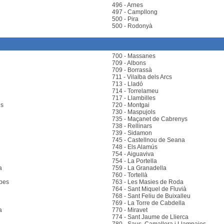
496 - Arnes
497 - Campllong
500 - Pira
500 - Rodonyà
700 - Massanes
709 - Albons
709 - Borrassà
711 - Vilalba dels Arcs
713 - Lladó
714 - Torrelameu
717 - Llambilles
ès
720 - Montgai
730 - Maspujols
735 - Maçanet de Cabrenys
738 - Rellinars
739 - Sidamon
745 - Castellnou de Seana
748 - Els Alamús
754 - Aiguaviva
754 - La Portella
a
759 - La Granadella
760 - Tortellà
ebes
763 - Les Masies de Roda
764 - Sant Miquel de Fluvià
768 - Sant Feliu de Buixalleu
769 - La Torre de Cabdella
a
770 - Miravet
774 - Sant Jaume de Llierca