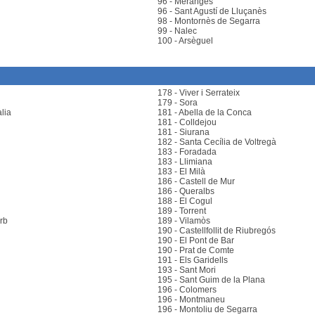
96 - Meranges
96 - Sant Agustí de Lluçanès
98 - Montornès de Segarra
99 - Nalec
100 - Arsèguel
178 - Viver i Serrateix
179 - Sora
lia
181 - Abella de la Conca
181 - Colldejou
181 - Siurana
182 - Santa Cecília de Voltregà
183 - Foradada
183 - Llimiana
183 - El Milà
186 - Castell de Mur
186 - Queralbs
188 - El Cogul
189 - Torrent
rb
189 - Vilamòs
190 - Castellfollit de Riubregós
190 - El Pont de Bar
190 - Prat de Comte
191 - Els Garidells
193 - Sant Mori
195 - Sant Guim de la Plana
196 - Colomers
196 - Montmaneu
196 - Montoliu de Segarra