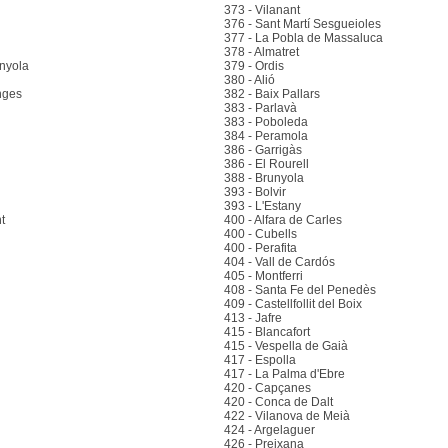
373 - Vilanant
376 - Sant Martí Sesgueioles
377 - La Pobla de Massaluca
378 - Almatret
anyola
379 - Ordis
380 - Alió
nges
382 - Baix Pallars
383 - Parlavà
383 - Poboleda
384 - Peramola
386 - Garrigàs
386 - El Rourell
388 - Brunyola
393 - Bolvir
393 - L'Estany
t
400 - Alfara de Carles
400 - Cubells
400 - Perafita
404 - Vall de Cardós
405 - Montferri
408 - Santa Fe del Penedès
409 - Castellfollit del Boix
413 - Jafre
415 - Blancafort
415 - Vespella de Gaià
417 - Espolla
417 - La Palma d'Ebre
420 - Capçanes
420 - Conca de Dalt
422 - Vilanova de Meià
424 - Argelaguer
426 - Preixana