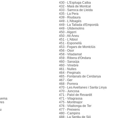
430 - L'Espluga Calba
432 - Maià de Montcal
433 - Sarroca de Lleida
435 - La Pera
439 - Riudaura
449 - L'Albagés
449 - La Tallada d'Empordà
449 - Ulldemolins
450 - Algerri
450 - Alt Àneu
451 - L'Albiol
451 - Esponellà
453 - Fogars de Montclús
456 - Osor
458 - Viladamat
459 - Ribera d'Ondara
460 - Sanaüja
460 - Vinebre
461 - Nulles
464 - Freginals
465 - Fontanals de Cerdanya
467 - Ger
468 - Porrera
470 - Les Avellanes i Santa Linya
470 - Juncosa
471 - Palol de Revardit
guema
471 - Vilagrassa
res
475 - Montmajor
476 - Vilallonga de Ter
eu
477 - Preixens
480 - Campins
488 - La Sentiu de Sió