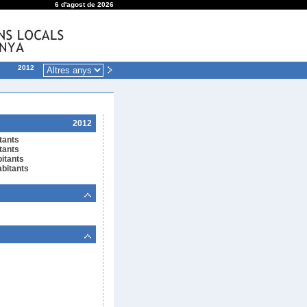
6 d'agost de 2026
2012
2012
tants
tants
bitants
bitants