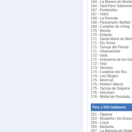
164 - La Morera de Monts
164 - Sant Pere Sallavine
167 - Fontanilles
167 - Vidrà
168 - La Floresta
168 - Passanant i Belltall
169 - Castellar de n'Hug
170 - Beuda
170 - Estaràs
171 - Santa Maria de Mer
171 - Els Torms
171 - Torroja del Priorat
171 - Vilamaniscle
172 - Gaià
172 - Granyena de les Ga
172 - Orpí
173 - Veciana
174 - Castellar del Riu
174 - Les Oluges
175 - Mont-ral
175 - Pedret i Marzà
175 - Tarroja de Segarra
176 - Setcases
178 - Mollet de Peralada
Fins a 500 habitants
251 - Ogassa
253 - Boadella i les Esca
254 - Lluçà
255 - Bassella
257 - La Baronia de Rialb