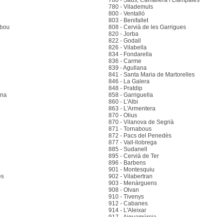
780 - Saus, Camallera i Llampaies
780 - Vilademuls
800 - Ventalló
803 - Benifallet
lbou
808 - Cervià de les Garrigues
820 - Jorba
822 - Godall
826 - Vilabella
834 - Fondarella
836 - Carme
839 - Agullana
841 - Santa Maria de Martorelles
846 - La Galera
848 - Pratdip
ena
858 - Garriguella
860 - L'Albi
863 - L'Armentera
870 - Olius
870 - Vilanova de Segrià
871 - Tornabous
872 - Pacs del Penedès
877 - Vall-llobrega
885 - Sudanell
895 - Cervià de Ter
896 - Barbens
901 - Montesquiu
es
902 - Vilabertran
903 - Menàrguens
908 - Olvan
910 - Tivenys
912 - Cabanes
914 - L'Aleixar