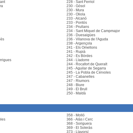
ant
228 - Sant Ferriol
ra
230 - Gósol
230 - Mura
230 - Oliola
233 - Alcanó
233 - Pontós
234 - Prullans
234 - Sant Miquel de Campmajor
236 - Duesaigües
lès
236 - Vilanova de l'Aguda
238 - Argençola
241 - Els Omellons
241 - Rupià
242 - Es Bòrdes
rrigues
244 - Lladorre
244 - Rocafort de Queralt
245 - Aguilar de Segarra
245 - La Pobla de Cérvoles
247 - Cabanelles
247 - Riumors
248 - Biure
249 - El Brull
250 - Maldà
358 - Molló
ules
366 - Alàs i Cerc
368 - Soriguera
369 - El Soleràs
373 - Llavorsí