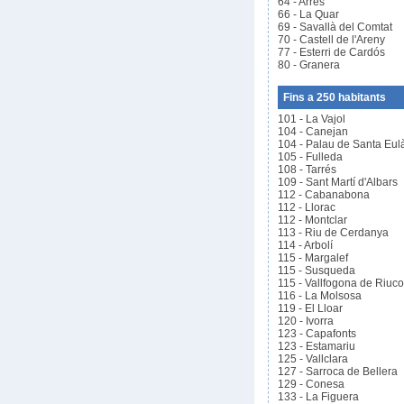
64 - Arres
66 - La Quar
69 - Savallà del Comtat
70 - Castell de l'Areny
77 - Esterri de Cardós
80 - Granera
Fins a 250 habitants
101 - La Vajol
104 - Canejan
104 - Palau de Santa Eulà
105 - Fulleda
108 - Tarrés
109 - Sant Martí d'Albars
112 - Cabanabona
112 - Llorac
112 - Montclar
113 - Riu de Cerdanya
114 - Arbolí
115 - Margalef
115 - Susqueda
115 - Vallfogona de Riuco
116 - La Molsosa
119 - El Lloar
120 - Ivorra
123 - Capafonts
123 - Estamariu
125 - Vallclara
127 - Sarroca de Bellera
129 - Conesa
133 - La Figuera