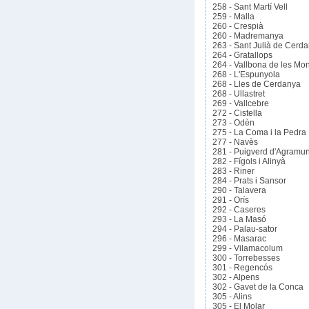
258 - Sant Martí Vell
259 - Malla
260 - Crespià
260 - Madremanya
263 - Sant Julià de Cerd
264 - Gratallops
264 - Vallbona de les Mo
268 - L'Espunyola
268 - Lles de Cerdanya
268 - Ullastret
269 - Vallcebre
272 - Cistella
273 - Odèn
275 - La Coma i la Pedra
277 - Navès
281 - Puigverd d'Agramun
282 - Fígols i Alinyà
283 - Riner
284 - Prats i Sansor
290 - Talavera
291 - Orís
292 - Caseres
293 - La Masó
294 - Palau-sator
296 - Masarac
299 - Vilamacolum
300 - Torrebesses
301 - Regencós
302 - Alpens
302 - Gavet de la Conca
305 - Alins
305 - El Molar