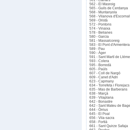
561 - Llanars
562 - El Masroig
565 - Guils de Cerdanya
568 - Muntanyola
568 - Vilanova d'Escorna
569 - Oristà
572 - Pontons
574 - Vinaixa
578 - Belianes
580 - Garcia
581 - Massalcoreig
583 - El Pont d'Armentera
589 - Pau
590 - Àger
591 - Sant Martí de Llém
593 - Colera
595 - Borredà
605 - Paüls
607 - Coll de Nargó
609 - Canet d'Adri
623 - Capmany
634 - Torrefeta i Florejacs
635 - Mas de Barberans
638 - Marçà
639 - Vilaplana
642 - Bonastre
642 - Sant Mateu de Bag
644 - Òrrius
645 - El Poal
656 - Vila-sacra
658 - Fortià
661 - Sant Quirze Safaja