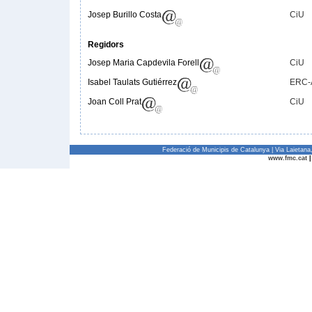
Josep Burillo Costa
CiU
Regidors
Josep Maria Capdevila Forell
CiU
Isabel Taulats Gutiérrez
ERC-
Joan Coll Prat
CiU
Federació de Municipis de Catalunya | Via Laietan
www.fmc.cat