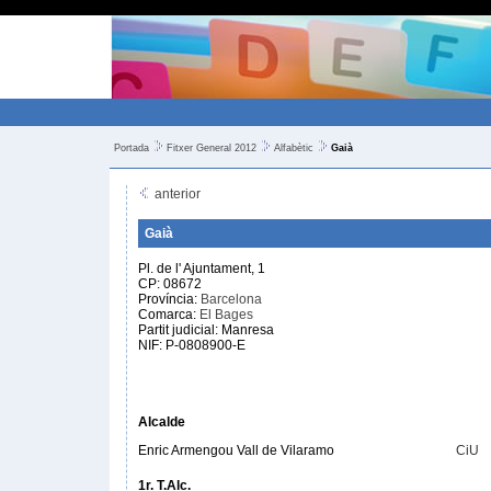
Portada
Fitxer General 2012
Alfabètic
Gaià
anterior
Gaià
Pl. de l' Ajuntament, 1
CP: 08672
Província:
Barcelona
Comarca:
El Bages
Partit judicial: Manresa
NIF: P-0808900-E
Alcalde
Enric Armengou Vall de Vilaramo
CiU
1r. T.Alc.