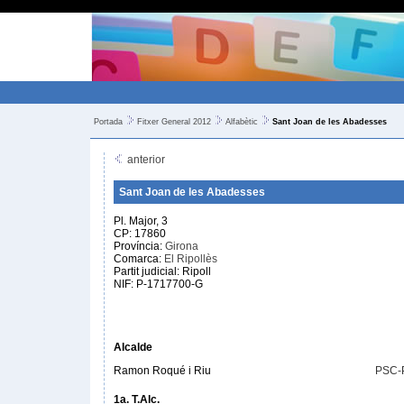
Portada
Fitxer General 2012
Alfabètic
Sant Joan de les Abadesses
anterior
Sant Joan de les Abadesses
Pl. Major, 3
CP: 17860
Província:
Girona
Comarca:
El Ripollès
Partit judicial: Ripoll
NIF: P-1717700-G
Alcalde
Ramon Roqué i Riu
PSC-
1a. T.Alc.