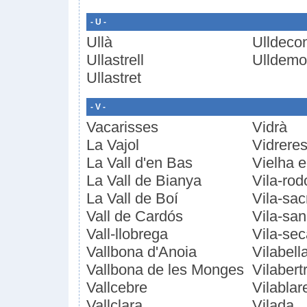
- U -
Ullà
Ulldeco
Ullastrell
Ulldemo
Ullastret
- V -
Vacarisses
Vidrà
La Vajol
Vidrere
La Vall d'en Bas
Vielha e
La Vall de Bianya
Vila-ro
La Vall de Boí
Vila-sac
Vall de Cardós
Vila-sa
Vall-llobrega
Vila-sec
Vallbona d'Anoia
Vilabell
Vallbona de les Monges
Vilabert
Vallcebre
Vilablar
Vallclara
Vilada