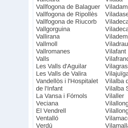
Vallfogona de Balaguer
Viladam
Vallfogona de Ripollès
Viladas
Vallfogona de Riucorb
Viladec
Vallgorguina
Viladeca
Vallirana
Viladem
Vallmoll
Viladrau
Vallromanes
Vilafant
Valls
Vilafra
Les Valls d'Aguilar
Vilagra
Les Valls de Valira
Vilajuïg
Vandellòs i l'Hospitalet
Vilalba 
de l'Infant
Vilalba 
La Vansa i Fórnols
Vilaller
Veciana
Vilallon
El Vendrell
Vilallo
Ventalló
Vilamac
Verdú
Vilamall