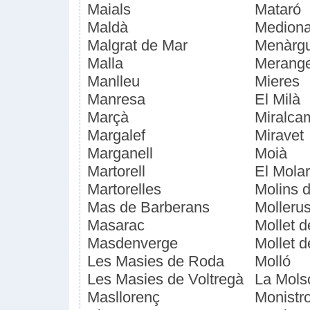
Maials
Mataró
Maldà
Medion
Malgrat de Mar
Menàrg
Malla
Merang
Manlleu
Mieres
Manresa
El Milà
Marçà
Miralca
Margalef
Miravet
Marganell
Moià
Martorell
El Molar
Martorelles
Molins 
Mas de Barberans
Molleru
Masarac
Mollet 
Masdenverge
Mollet d
Les Masies de Roda
Molló
Les Masies de Voltregà
La Mols
Masllorenç
Monistro