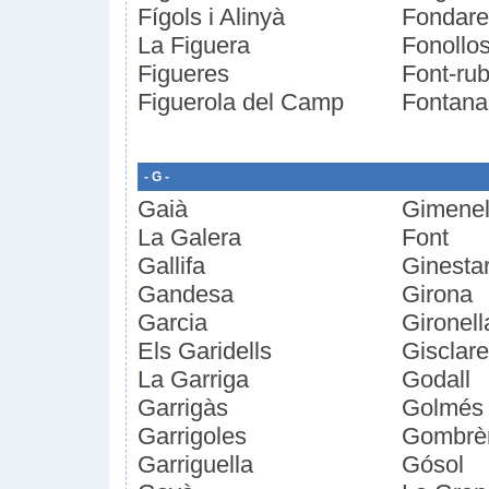
Fígols i Alinyà
Fondare
La Figuera
Fonollo
Figueres
Font-rub
Figuerola del Camp
Fontana
- G -
Gaià
Gimenell
La Galera
Font
Gallifa
Ginesta
Gandesa
Girona
Garcia
Gironell
Els Garidells
Gisclar
La Garriga
Godall
Garrigàs
Golmés
Garrigoles
Gombrè
Garriguella
Gósol