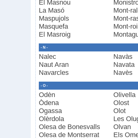
El Masnou
Monistro
La Masó
Mont-ral
Maspujols
Mont-ra
Masquefa
Mont-ro
El Masroig
Montagu
- N -
Nalec
Navàs
Naut Aran
Navata
Navarcles
Navès
- O -
Odèn
Olivella
Òdena
Olost
Ogassa
Olot
Olèrdola
Les Olu
Olesa de Bonesvalls
Olvan
Olesa de Montserrat
Els Ome