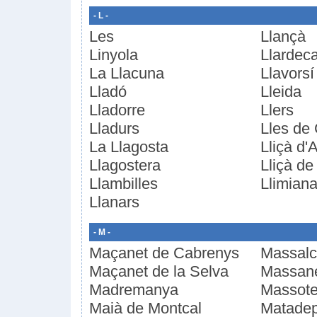
- L -
Les
Llançà
Linyola
Llardec
La Llacuna
Llavorsí
Lladó
Lleida
Lladorre
Llers
Lladurs
Lles de
La Llagosta
Lliçà d'
Llagostera
Lliçà de
Llambilles
Llimian
Llanars
- M -
Maçanet de Cabrenys
Massalc
Maçanet de la Selva
Massan
Madremanya
Massote
Maià de Montcal
Matade