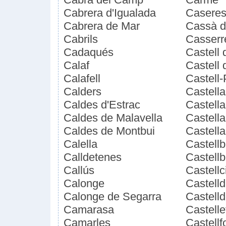
Cabrera d'Igualada
Casere
Cabrera de Mar
Cassà d
Cabrils
Casserr
Cadaqués
Castell 
Calaf
Castell 
Calafell
Castell-
Calders
Castella
Caldes d'Estrac
Castella
Caldes de Malavella
Castella
Caldes de Montbui
Castella
Calella
Castellbe
Calldetenes
Castellb
Callús
Castellc
Calonge
Castell
Calonge de Segarra
Castelld
Camarasa
Castelle
Camarles
Castellf