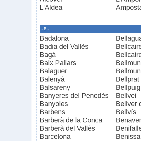
L'Aldea
Ampost
- B -
Badalona
Bellagu
Badia del Vallès
Bellcai
Bagà
Bellcair
Baix Pallars
Bellmunt
Balaguer
Bellmunt
Balenyà
Bellprat
Balsareny
Bellpuig
Banyeres del Penedès
Bellvei
Banyoles
Bellver
Barbens
Bellvís
Barberà de la Conca
Benaven
Barberà del Vallès
Benifall
Barcelona
Benissa