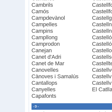
Cambrils
Castellf
Camós
Castellfo
Campdevànol
Castellg
Campelles
Castell
Campins
Castell
Campllong
Castell
Camprodon
Castelló
Canejan
Castello
Canet d'Adri
Castells
Canet de Mar
Castellt
Canovelles
Castellv
Cànoves i Samalús
Castellv
Cantallops
Castell
Canyelles
El Catll
Capafonts
- D -