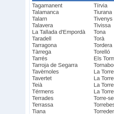
Tagamanent
Tírvia
Talamanca
Tiurana
Talarn
Tivenys
Talavera
Tivissa
La Tallada d'Empordà
Tona
Taradell
Torà
Tarragona
Tordera
Tàrrega
Torelló
Tarrés
Els Tor
Tarroja de Segarra
Tornabo
Tavèrnoles
La Torr
Tavertet
La Torr
Teià
La Torre
Térmens
La Torre
Terrades
Torre-s
Terrassa
Torrebe
Tiana
Torrede