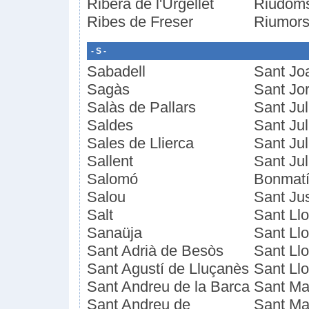
Ribera de l'Urgellet
Riudom
Ribes de Freser
Riumor
- S -
Sabadell
Sant Jo
Sagàs
Sant Jor
Salàs de Pallars
Sant Ju
Saldes
Sant Ju
Sales de Llierca
Sant Jul
Sallent
Sant Juli
Salomó
Bonmat
Salou
Sant Ju
Salt
Sant Llo
Sanaüja
Sant Ll
Sant Adrià de Besòs
Sant Ll
Sant Agustí de Lluçanès
Sant Llo
Sant Andreu de la Barca
Sant Mar
Sant Andreu de
Sant Mar