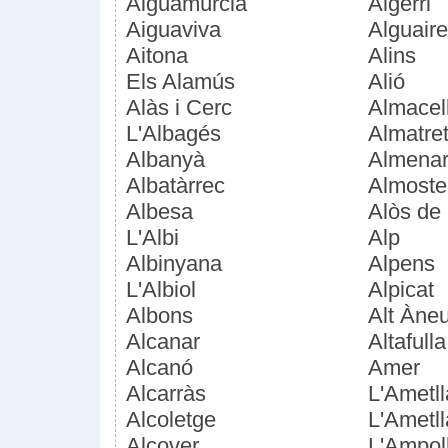
Aiguamúrcia
Algerri
Aiguaviva
Alguaire
Aitona
Alins
Els Alamús
Alió
Alàs i Cerc
Almacel
L'Albagés
Almatre
Albanyà
Almena
Albatàrrec
Almoste
Albesa
Alòs de
L'Albi
Alp
Albinyana
Alpens
L'Albiol
Alpicat
Albons
Alt Àne
Alcanar
Altafulla
Alcanó
Amer
Alcarràs
L'Ametl
Alcoletge
L'Ametll
Alcover
L'Ampol