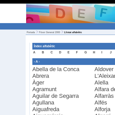
Portada
Fitxer General 2000
Llistat alfabètic
Índex alfabètic
A
B
C
D
E
F
G
H
I
J
- A -
Abella de la Conca
Aldover
Abrera
L'Aleixa
Àger
Alella
Agramunt
Alfara d
Aguilar de Segarra
Alfarràs
Agullana
Alfés
Aiguafreda
Alforja