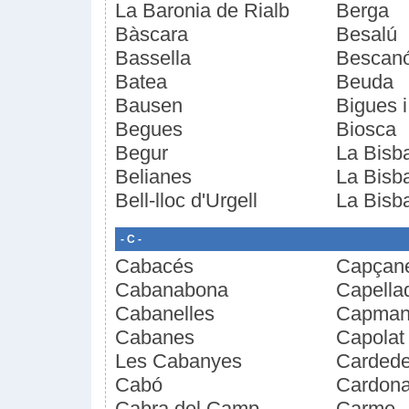
La Baronia de Rialb
Berga
Bàscara
Besalú
Bassella
Bescan
Batea
Beuda
Bausen
Bigues i
Begues
Biosca
Begur
La Bisb
Belianes
La Bisba
Bell-lloc d'Urgell
La Bisb
- C -
Cabacés
Capçan
Cabanabona
Capella
Cabanelles
Capman
Cabanes
Capolat
Les Cabanyes
Carded
Cabó
Cardon
Cabra del Camp
Carme