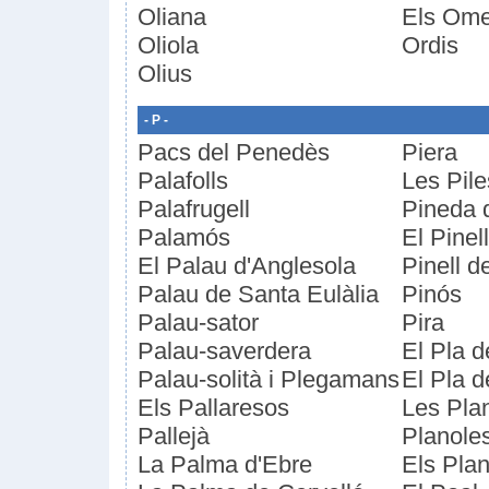
Oliana
Els Ome
Oliola
Ordis
Olius
- P -
Pacs del Penedès
Piera
Palafolls
Les Pile
Palafrugell
Pineda 
Palamós
El Pinel
El Palau d'Anglesola
Pinell d
Palau de Santa Eulàlia
Pinós
Palau-sator
Pira
Palau-saverdera
El Pla 
Palau-solità i Plegamans
El Pla 
Els Pallaresos
Les Pla
Pallejà
Planole
La Palma d'Ebre
Els Plan