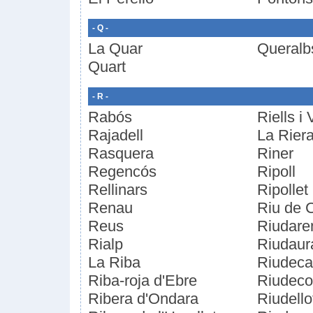
- Q -
La Quar
Queralb
Quart
- R -
Rabós
Riells i
Rajadell
La Rier
Rasquera
Riner
Regencós
Ripoll
Rellinars
Ripollet
Renau
Riu de 
Reus
Riudare
Rialp
Riudaur
La Riba
Riudec
Riba-roja d'Ebre
Riudeco
Ribera d'Ondara
Riudello