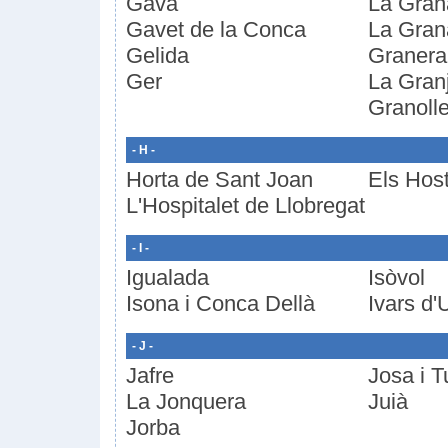
Gavà
La Gran
Gavet de la Conca
La Gran
Gelida
Granera
Ger
La Gran
Granolle
- H -
Horta de Sant Joan
Els Host
L'Hospitalet de Llobregat
- I -
Igualada
Isòvol
Isona i Conca Dellà
Ivars d'
- J -
Jafre
Josa i T
La Jonquera
Juià
Jorba