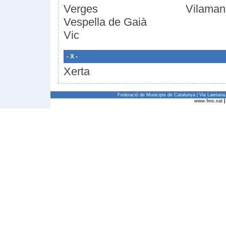
Verges
Vilaman
Vespella de Gaià
Vic
- X -
Xerta
Federació de Municipis de Catalunya | Via Laietan
www.fmc.cat