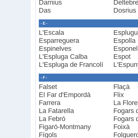
Darnius
Deltebr
Das
Dosrius
- E -
L'Escala
Esplugu
Esparreguera
Espolla
Espinelves
Esponel
L'Espluga Calba
Espot
L'Espluga de Francolí
L'Espun
- F -
Falset
Flaçà
El Far d'Empordà
Flix
Farrera
La Flore
La Fatarella
Fogars 
La Febró
Fogars 
Figaró-Montmany
Foixà
Fígols
Folguer