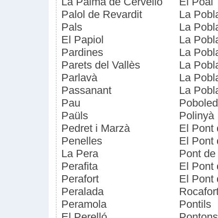
La Palma de Cervelló
El Poal
Palol de Revardit
La Pobl
Pals
La Pobl
El Papiol
La Pobla
Pardines
La Pobl
Parets del Vallès
La Pobl
Parlavà
La Pobl
Passanant
La Pobl
Pau
Pobole
Paüls
Polinyà
Pedret i Marzà
El Pont
Penelles
El Pont
La Pera
Pont de
Perafita
El Pont 
Perafort
El Pont 
Peralada
Rocafor
Peramola
Pontils
El Perelló
Pontons