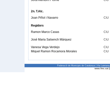
Jordi Alentorn i Torné
CiU
2n. T.Alc.
Joan Piñol i Navarro
CiU
Regidors
Ramon Marco Casas
CiU
José Maria Salsench Márquez
CiU
Vanesa Vega Verdejo
CiU
Miquel Ramon Rocamora Morales
CiU
Federació de Municipis de Catalunya | Via Laietan
www.fmc.cat