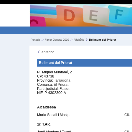
Portada
Fitxer General 2010
Alfabètic
Bellmunt del Priorat
anterior
Bellmunt del Priorat
Pl. Miquel Muntané, 2
CP: 43738
Província:
Tarragona
Comarca:
El Priorat
Partit judicial: Falset
NIF: P-4302300-A
Alcaldessa
Maria Secall i Masip
CiU
1r. T.Alc.