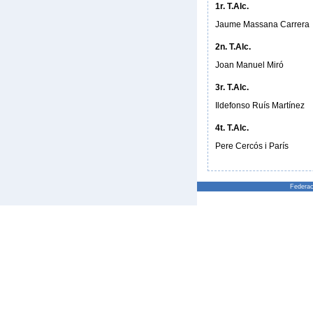
1r. T.Alc.
Jaume Massana Carrera
2n. T.Alc.
Joan Manuel Miró
3r. T.Alc.
Ildefonso Ruís Martínez
4t. T.Alc.
Pere Cercós i París
Federac