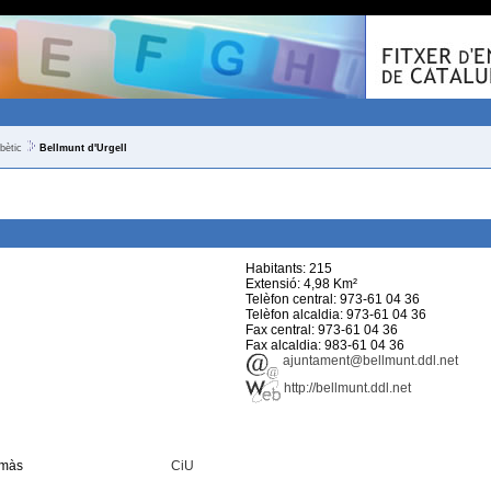
bètic
Bellmunt d'Urgell
Habitants: 215
Extensió: 4,98 Km²
Telèfon central: 973-61 04 36
Telèfon alcaldia: 973-61 04 36
Fax central: 973-61 04 36
Fax alcaldia: 983-61 04 36
ajuntament@bellmunt.ddl.net
http://bellmunt.ddl.net
omàs
CiU