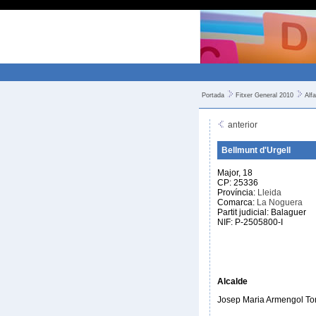
Portada
Fitxer General 2010
Alfa
anterior
Bellmunt d'Urgell
Major, 18
CP: 25336
Província:
Lleida
Comarca:
La Noguera
Partit judicial: Balaguer
NIF: P-2505800-I
Alcalde
Josep Maria Armengol T