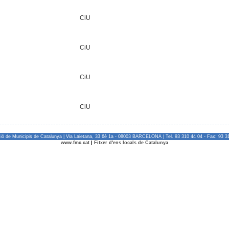
CiU
CiU
CiU
CiU
ió de Municipis de Catalunya | Via Laietana, 33 6è 1a - 08003 BARCELONA | Tel. 93 310 44 04 - Fax: 93 3
www.fmc.cat
|
Fitxer d'ens locals de Catalunya