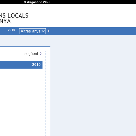
9 d'agost de 2026
2010
següent
2010