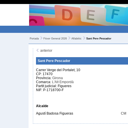
Portada
Fitxer General 2026
Alfabètic
Sant Pere Pescador
anterior
Sant Pere Pescador
Carrer Verge del Portalet, 10
CP: 17470
Província:
Girona
Comarca:
L'Alt Empordà
Partit judicial: Figueres
NIF: P-1718700-F
Alcalde
Agustí Badosa Figueras
CM