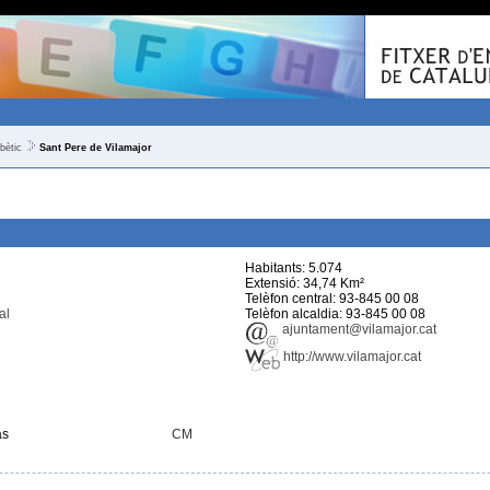
bètic
Sant Pere de Vilamajor
Habitants: 5.074
Extensió: 34,74 Km²
Telèfon central: 93-845 00 08
al
Telèfon alcaldia: 93-845 00 08
ajuntament@vilamajor.cat
http://www.vilamajor.cat
as
CM