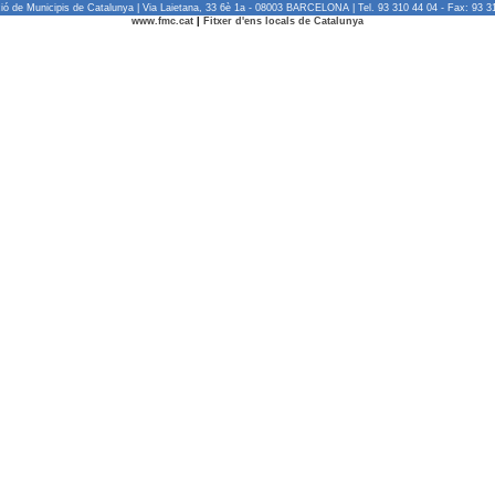
ió de Municipis de Catalunya | Via Laietana, 33 6è 1a - 08003 BARCELONA | Tel. 93 310 44 04 - Fax: 93 3
www.fmc.cat
|
Fitxer d'ens locals de Catalunya