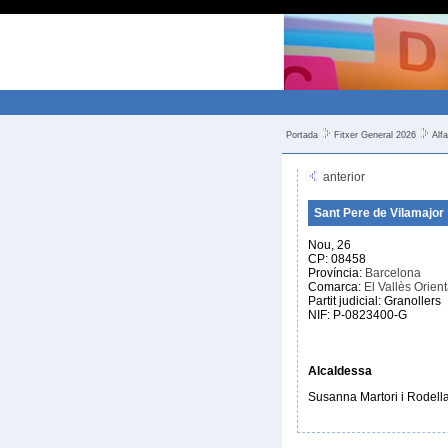
Portada
Fitxer General 2026
Alfa
anterior
Sant Pere de Vilamajor
Nou, 26
CP: 08458
Província:
Barcelona
Comarca:
El Vallès Orient
Partit judicial: Granollers
NIF: P-0823400-G
Alcaldessa
Susanna Martori i Rodell