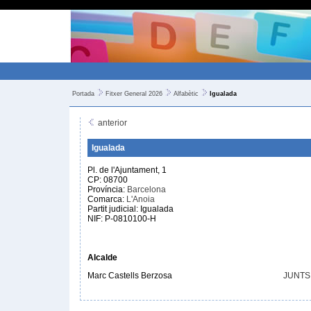
Portada
Fitxer General 2026
Alfabètic
Igualada
anterior
Igualada
Pl. de l'Ajuntament, 1
CP: 08700
Província:
Barcelona
Comarca:
L'Anoia
Partit judicial: Igualada
NIF: P-0810100-H
Alcalde
Marc Castells Berzosa
JUNTS