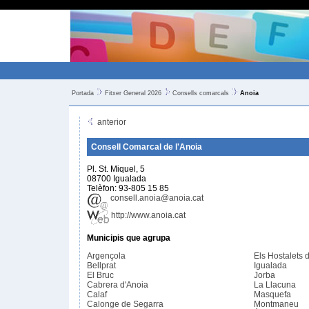
Portada
Fitxer General 2026
Consells comarcals
Anoia
anterior
Consell Comarcal de l'Anoia
Pl. St. Miquel, 5
08700 Igualada
Telèfon: 93-805 15 85
consell.anoia@anoia.cat
http://www.anoia.cat
Municipis que agrupa
Argençola
Els Hostalets 
Bellprat
Igualada
El Bruc
Jorba
Cabrera d'Anoia
La Llacuna
Calaf
Masquefa
Calonge de Segarra
Montmaneu