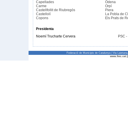
Capellades
Òdena
Carme
Orpí
Castellfollit de Riubregós
Piera
Castellolí
La Pobla de C
Copons
Els Prats de R
Presidenta
Noemí Trucharte Cervera
PSC -
Federació de Municipis de Catalunya | Via Laietan
www.fmc.cat