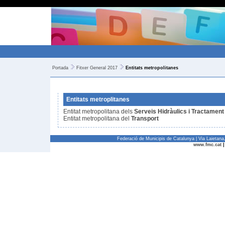
Portada
Fitxer General 2017
Entitats metropolitanes
Entitats metroplitanes
Entitat metropolitana dels
Serveis Hidràulics i Tractamen
Entitat metropolitana del
Transport
Federació de Municipis de Catalunya | Via Laietan
www.fmc.cat