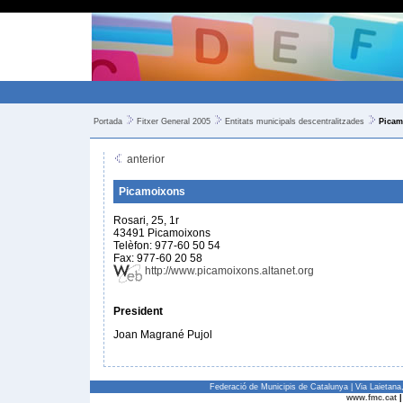
Portada
Fitxer General 2005
Entitats municipals descentralitzades
Picam
anterior
Picamoixons
Rosari, 25, 1r
43491 Picamoixons
Telèfon: 977-60 50 54
Fax: 977-60 20 58
http://www.picamoixons.altanet.org
President
Joan Magrané Pujol
Federació de Municipis de Catalunya | Via Laietan
www.fmc.cat