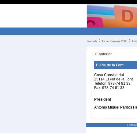
Portada
Fitxer General 2005
Ent
anterior
El Pla de la Font
Casa Consistorial
25114 El Pla de la Font
Telèfon: 973-74 81 33
Fax: 973-74 81 33
President
Antonio Miguel Pardos H
Federac