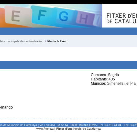
itats municipals descentralitzades
Pla de la Font
Comarca: Segrià
Habitants: 405
Municipi:
Gimenells i el Pla
ernando
ió de Municipis de Catalunya | Via Laietana, 33 6è 1a - 08003 BARCELONA | Tel. 93 310 44 04 - Fax: 93 3
www.fmc.cat
|
Fitxer d'ens locals de Catalunya