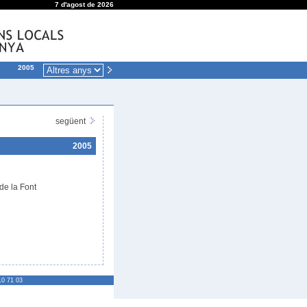
7 d'agost de 2026
2005
següent
2005
 de la Font
10 71 03