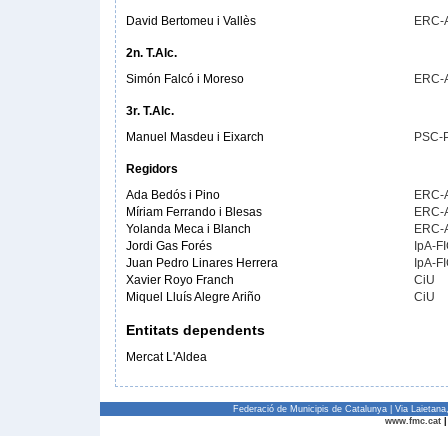
David Bertomeu i Vallès
ERC-
2n. T.Alc.
Simón Falcó i Moreso
ERC-
3r. T.Alc.
Manuel Masdeu i Eixarch
PSC-
Regidors
Ada Bedós i Pino
ERC-
Míriam Ferrando i Blesas
ERC-
Yolanda Meca i Blanch
ERC-
Jordi Gas Forés
IpA-F
Juan Pedro Linares Herrera
IpA-F
Xavier Royo Franch
CiU
Miquel Lluís Alegre Ariño
CiU
Entitats dependents
Mercat L'Aldea
Federació de Municipis de Catalunya | Via Laietan
www.fmc.cat