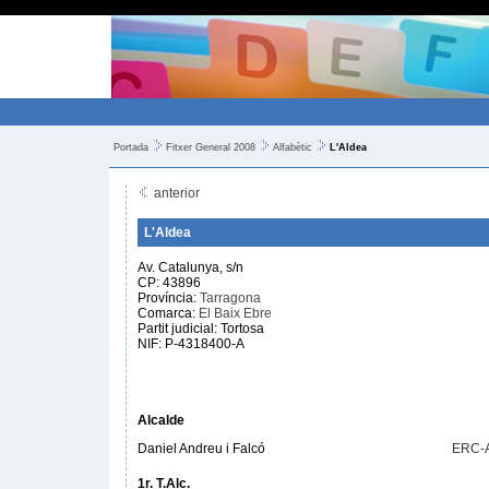
Portada
Fitxer General 2008
Alfabètic
L'Aldea
anterior
L'Aldea
Av. Catalunya, s/n
CP: 43896
Província:
Tarragona
Comarca:
El Baix Ebre
Partit judicial: Tortosa
NIF: P-4318400-A
Alcalde
Daniel Andreu i Falcó
ERC-
1r. T.Alc.