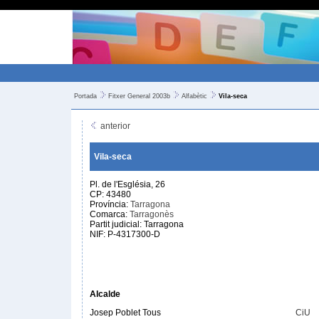
Portada
Fitxer General 2003b
Alfabètic
Vila-seca
anterior
Vila-seca
Pl. de l'Església, 26
CP: 43480
Província:
Tarragona
Comarca:
Tarragonès
Partit judicial: Tarragona
NIF: P-4317300-D
Alcalde
Josep Poblet Tous
CiU