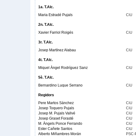
1a. T.Alc.
Maria Estradé Pujals
CiU
2n. T.Alc.
Xavier Farriol Roigés
CiU
3r. T.Alc.
Josep Martínez Alabau
CiU
4t. T.Alc.
Miquel Àngel Rodríguez Sanz
CiU
5è. T.Alc.
Bernardino Luque Serrano
CiU
Regidors
Pere Martos Sánchez
CiU
Josep Toquero Pujals
CiU
Josep M. Pujals Vallvé
CiU
Josep Graset Forasté
CiU
M. Àngels Ponce Ferrando
CiU
Ester Cañete Santos
CiU
Alberto Miñambres Morán
PSC-