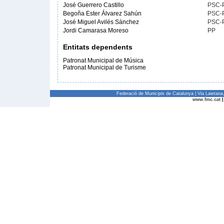
José Guerrero Castillo
PSC-
Begoña Ester Álvarez Sahún
PSC-
José Miguel Avilés Sánchez
PSC-
Jordi Camarasa Moreso
PP
Entitats dependents
Patronat Municipal de Música
Patronat Municipal de Turisme
Federació de Municipis de Catalunya | Via Laietan
www.fmc.cat