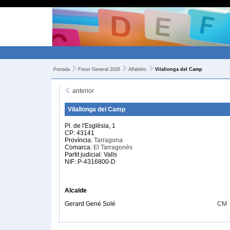
Portada
Fitxer General 2026
Alfabètic
Vilallonga del Camp
anterior
Vilallonga del Camp
Pl. de l'Església, 1
CP: 43141
Província:
Tarragona
Comarca:
El Tarragonès
Partit judicial: Valls
NIF: P-4316800-D
Alcalde
Gerard Gené Solé
CM