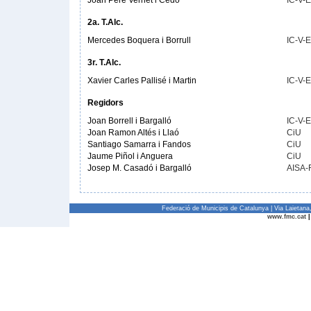
Joan Pere Vernet i Cedó
IC-V-
2a. T.Alc.
Mercedes Boquera i Borrull
IC-V-
3r. T.Alc.
Xavier Carles Pallisé i Martin
IC-V-
Regidors
Joan Borrell i Bargalló
IC-V-
Joan Ramon Altés i Llaó
CiU
Santiago Samarra i Fandos
CiU
Jaume Piñol i Anguera
CiU
Josep M. Casadó i Bargalló
AISA-
Federació de Municipis de Catalunya | Via Laietan
www.fmc.cat