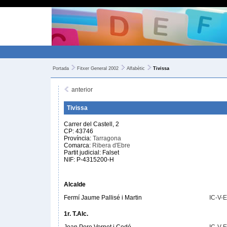
Portada
Fitxer General 2002
Alfabètic
Tivissa
anterior
Tivissa
Carrer del Castell, 2
CP: 43746
Província:
Tarragona
Comarca:
Ribera d'Ebre
Partit judicial: Falset
NIF: P-4315200-H
Alcalde
Fermí Jaume Pallisé i Martin
IC-V-
1r. T.Alc.