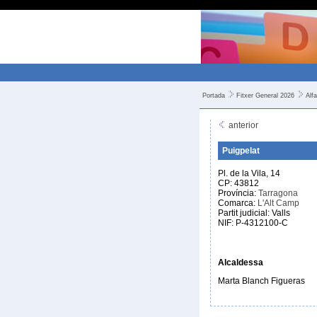
Portada
Fitxer General 2026
Alfa
anterior
Puigpelat
Pl. de la Vila, 14
CP: 43812
Província:
Tarragona
Comarca:
L'Alt Camp
Partit judicial: Valls
NIF: P-4312100-C
Alcaldessa
Marta Blanch Figueras