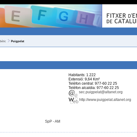
bètic
Puigpelat
Habitants: 1.222
Extensió: 9,64 Km²
Telèfon central: 977-60 22 25
Telèfon alcaldia: 977-60 22 25
sec.puigpelat@altanet.org
http://www.puigpelat.altanet.org
SpP - AM