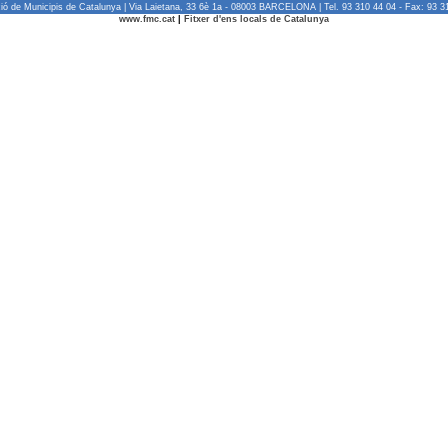
ió de Municipis de Catalunya | Via Laietana, 33 6è 1a - 08003 BARCELONA | Tel. 93 310 44 04 - Fax: 93 3
www.fmc.cat
|
Fitxer d'ens locals de Catalunya