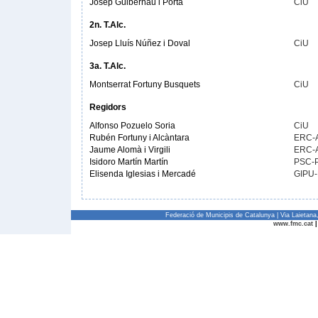
Josep Guibernau i Porta
CiU
2n. T.Alc.
Josep Lluís Núñez i Doval
CiU
3a. T.Alc.
Montserrat Fortuny Busquets
CiU
Regidors
Alfonso Pozuelo Soria
CiU
Rubén Fortuny i Alcàntara
ERC-
Jaume Alomà i Virgili
ERC-
Isidoro Martín Martín
PSC-
Elisenda Iglesias i Mercadé
GIPU-
Federació de Municipis de Catalunya | Via Laietan
www.fmc.cat