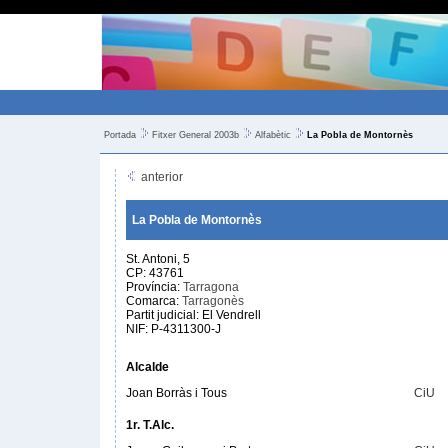
Portada
Fitxer General 2003b
Alfabètic
La Pobla de Montornès
anterior
La Pobla de Montornès
St. Antoni, 5
CP: 43761
Província:
Tarragona
Comarca:
Tarragonès
Partit judicial: El Vendrell
NIF: P-4311300-J
Alcalde
Joan Borràs i Tous
CiU
1r. T.Alc.