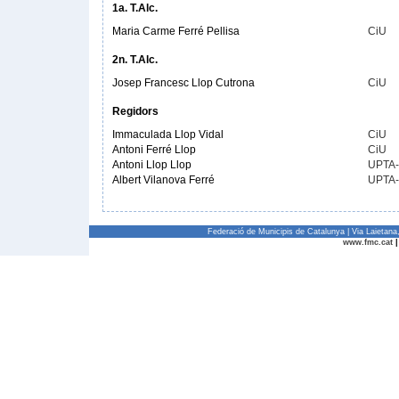
1a. T.Alc.
Maria Carme Ferré Pellisa
CiU
2n. T.Alc.
Josep Francesc Llop Cutrona
CiU
Regidors
Immaculada Llop Vidal
CiU
Antoni Ferré Llop
CiU
Antoni Llop Llop
UPTA
Albert Vilanova Ferré
UPTA
Federació de Municipis de Catalunya | Via Laietan
www.fmc.cat