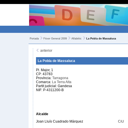
Portada
Fitxer General 2009
Alfabètic
La Pobla de Massaluca
anterior
La Pobla de Massaluca
Pl. Major, 1
CP: 43783
Província:
Tarragona
Comarca:
La Terra Alta
Partit judicial: Gandesa
NIF: P-4311200-B
Alcalde
Joan Lluís Cuadrado Màrquez
CiU