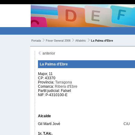
Portada
Fitxer General 2006
Alfabètic
La Palma d'Ebre
anterior
La Palma d'Ebre
Major, 11
CP: 43370
Província:
Tarragona
Comarca:
Ribera d'Ebre
Partit judicial: Falset
NIF: P-4310100-E
Alcalde
Gil Martí Jové
CiU
1r. T.Alc.