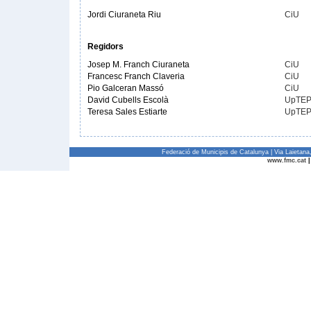
Jordi Ciuraneta Riu
CiU
Regidors
Josep M. Franch Ciuraneta
CiU
Francesc Franch Claveria
CiU
Pio Galceran Massó
CiU
David Cubells Escolà
UpTE
Teresa Sales Estiarte
UpTE
Federació de Municipis de Catalunya | Via Laietan
www.fmc.cat