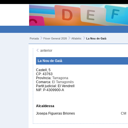
Portada
Fitxer General 2026
Alfabètic
La Nou de Gaià
anterior
La Nou de Gaià
Castell, 5
CP: 43763
Província:
Tarragona
Comarca:
El Tarragonès
Partit judicial: El Vendrell
NIF: P-4309900-A
Alcaldessa
Josepa Figueras Briones
CM