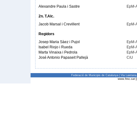
Alexandre Paula i Sastre
EpM-
2n. T.Alc.
Jacob Marsal i Crevillent
EpM-
Regidors
Josep Maria Sàez i Pujol
EpM-
Isabel Riojo i Rueda
EpM-
Marta Vinaixa i Pedrola
EpM-
José Antonio Papaseit Pallejà
CiU
Federació de Municipis de Catalunya | Via Laietan
www.fmc.cat