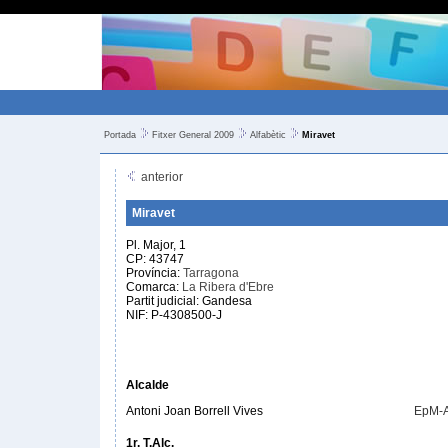
Portada
Fitxer General 2009
Alfabètic
Miravet
anterior
Miravet
Pl. Major, 1
CP: 43747
Província:
Tarragona
Comarca:
La Ribera d'Ebre
Partit judicial: Gandesa
NIF: P-4308500-J
Alcalde
Antoni Joan Borrell Vives
EpM-
1r. T.Alc.