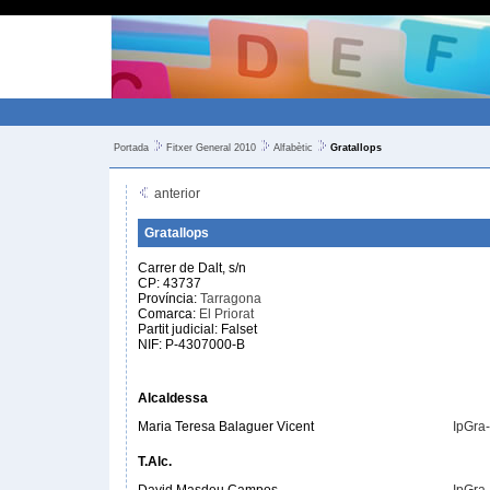
Portada
Fitxer General 2010
Alfabètic
Gratallops
anterior
Gratallops
Carrer de Dalt, s/n
CP: 43737
Província:
Tarragona
Comarca:
El Priorat
Partit judicial: Falset
NIF: P-4307000-B
Alcaldessa
Maria Teresa Balaguer Vicent
IpGra
T.Alc.