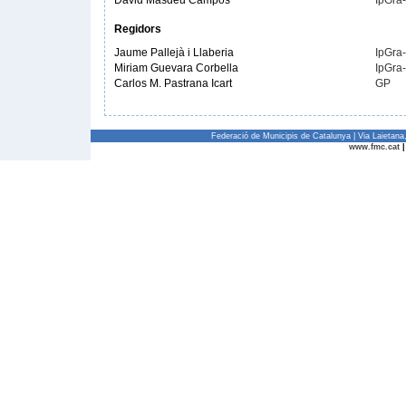
David Masdeu Campos
IpGra
Regidors
Jaume Pallejà i Llaberia
IpGra
Miriam Guevara Corbella
IpGra
Carlos M. Pastrana Icart
GP
Federació de Municipis de Catalunya | Via Laietan
www.fmc.cat