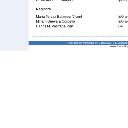
David Masdeu Campos
IpGra
Regidors
Maria Teresa Balaguer Vicent
IpGra
Miriam Guevara Corbella
IpGra
Carlos M. Pastrana Icart
GP
Federació de Municipis de Catalunya | Via Laietan
www.fmc.cat