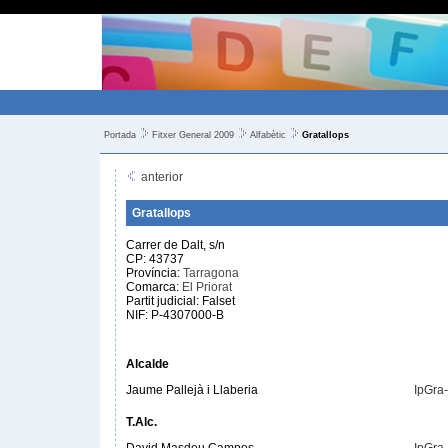
Portada
Fitxer General 2009
Alfabètic
Gratallops
anterior
Gratallops
Carrer de Dalt, s/n
CP: 43737
Província:
Tarragona
Comarca:
El Priorat
Partit judicial: Falset
NIF: P-4307000-B
Alcalde
Jaume Pallejà i Llaberia
IpGra
T.Alc.